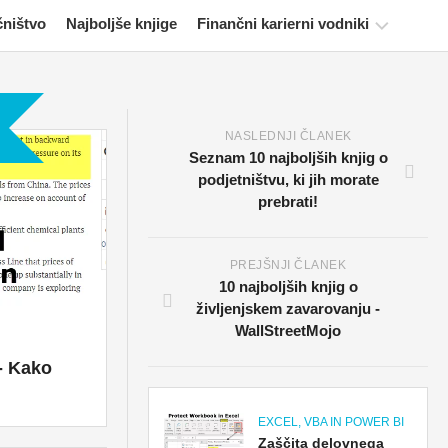
čništvo
Najboljše knjige
Finančni karierni vodniki
Viri
za
potrjevanje
NASLEDNJI ČLANEK
financ
Seznam 10 najboljših knjig o
podjetništvu, ki jih morate
Vadnice
prebrati!
za
finančno
modeliranje
PREJŠNJI ČLANEK
10 najboljših knjig o
Polna
življenjskem zavarovanju -
oblika
WallStreetMojo
Vadnice
 - Kako
za
obvladovanje
tveganj
EXCEL, VBA IN POWER BI
Zaščita delovnega