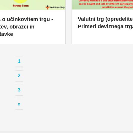
Valutni trg (opredelite
 o učinkovitem trgu -
Primeri deviznega trg
tev, obrazci in
tavke
1
2
3
»