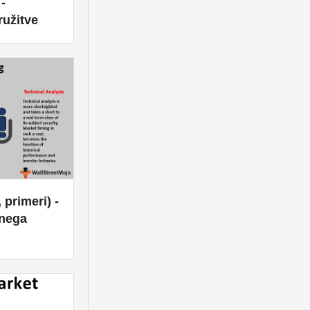
-
ružitve
 primeri) -
vnega