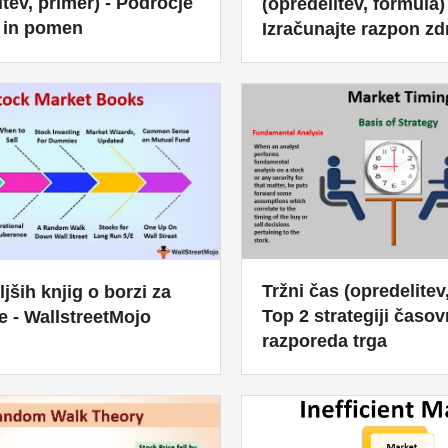
itev, primer) - Področje
(opredelitev, formula) 
 in pomen
Izračunajte razpon zd
Tržni čas (opredelitev,
ljših knjig o borzi za
Top 2 strategiji časo
e - WallstreetMojo
razporeda trga