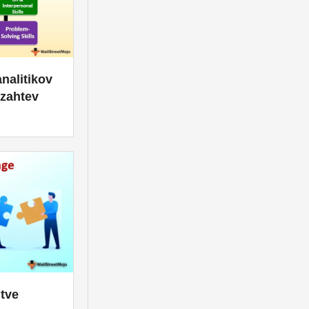
nalitikov
 zahtev
itve