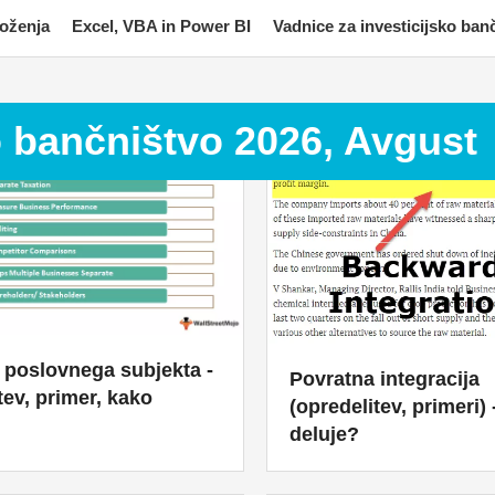
moženja
Excel, VBA in Power BI
Vadnice za investicijsko ban
o bančništvo 2026, Avgust
 poslovnega subjekta -
Povratna integracija
tev, primer, kako
(opredelitev, primeri)
deluje?