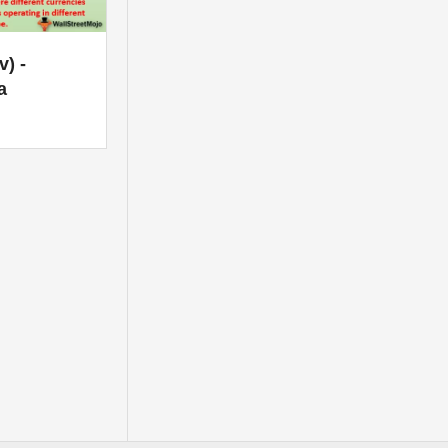
v) -
a