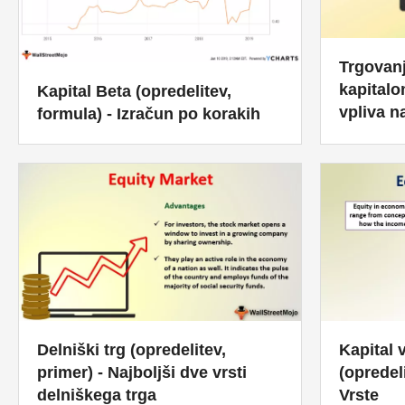
Trgovanj
kapitalo
Kapital Beta (opredelitev,
vpliva 
formula) - Izračun po korakih
Kapital 
Delniški trg (opredelitev,
(opredeli
primer) - Najboljši dve vrsti
Vrste
delniškega trga