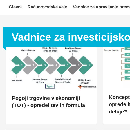
Skip
Glavni
Računovodske vaje
Vadnice za upravljanje pre
to
content
Vadnice za investicijsk
Koncept
Pogoji trgovine v ekonomiji
opredeli
(TOT) - opredelitev in formula
deluje?