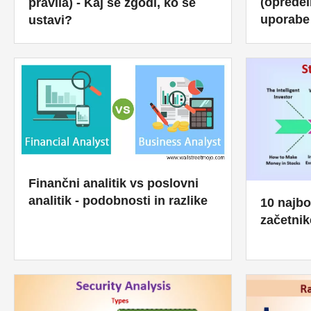
(opredel
pravila) - Kaj se zgodi, ko se
uporabe
ustavi?
Finančni analitik vs poslovni
analitik - podobnosti in razlike
10 najbo
začetnik