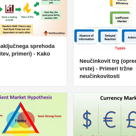
naključnega sprehoda
itev, primeri) - Kako
Neučinkovit trg (opred
vrste) - Primeri tržne
neučinkovitosti