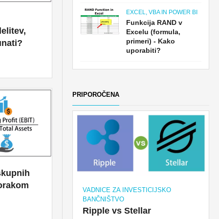
EXCEL, VBA IN POWER BI
Funkcija RAND v
litev,
Excelu (formula,
primeri) - Kako
unati?
uporabiti?
PRIPOROČENA
skupnih
korakom
VADNICE ZA INVESTICIJSKO
BANČNIŠTVO
Ripple vs Stellar