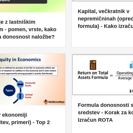
Kapital, večkratnik v
nepremičninah (oprede
e z lastniškim
formula) - Kako izrač
m - pomen, vrste, kako
na donosnost naložbe?
Formula donosnosti 
sredstev - Korak za 
v ekonomiji
Izračun ROTA
tev, primeri) - Top 2