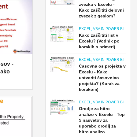
zvezka v Excelu -
Kako zaščititi delovni
zvezek z geslom?
EXCEL, VBA IN POWER BI
Kako zaščititi list v
Excelu? (Vodnik po
korakih s primeri)
EXCEL, VBA IN POWER BI
sov -
Časovna os projekta v
kako
Excelu - Kako
ustvariti časovnico
projekta? (Korak za
korakom)
EXCEL, VBA IN POWER BI
Orodje za hitro
analizo v Excelu - Top
5 nasvetov za
uporabo orodij za
hitro analizo