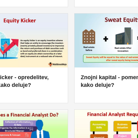
icker - opredelitev,
Znojni kapital - pomen
kako deluje?
kako deluje?