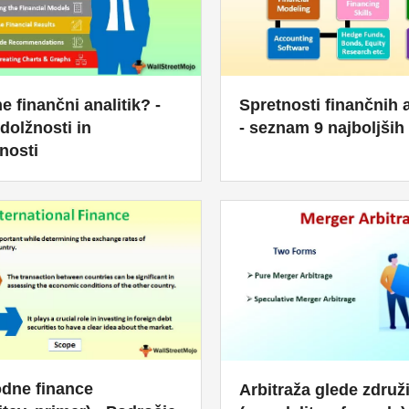
Spretnosti finančnih a
e finančni analitik? -
- seznam 9 najboljših
dolžnosti in
nosti
dne finance
Arbitraža glede združ