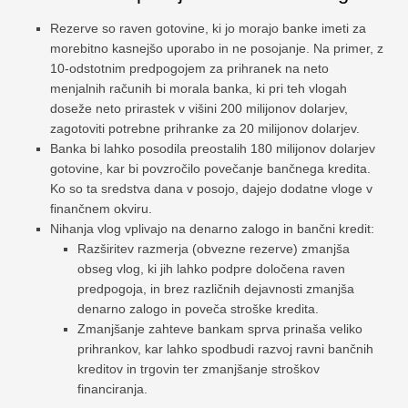
Rezerve so raven gotovine, ki jo morajo banke imeti za
morebitno kasnejšo uporabo in ne posojanje. Na primer, z
10-odstotnim predpogojem za prihranek na neto
menjalnih računih bi morala banka, ki pri teh vlogah
doseže neto prirastek v višini 200 milijonov dolarjev,
zagotoviti potrebne prihranke za 20 milijonov dolarjev.
Banka bi lahko posodila preostalih 180 milijonov dolarjev
gotovine, kar bi povzročilo povečanje bančnega kredita.
Ko so ta sredstva dana v posojo, dajejo dodatne vloge v
finančnem okviru.
Nihanja vlog vplivajo na denarno zalogo in bančni kredit:
Razširitev razmerja (obvezne rezerve) zmanjša
obseg vlog, ki jih lahko podpre določena raven
predpogoja, in brez različnih dejavnosti zmanjša
denarno zalogo in poveča stroške kredita.
Zmanjšanje zahteve bankam sprva prinaša veliko
prihrankov, kar lahko spodbudi razvoj ravni bančnih
kreditov in trgovin ter zmanjšanje stroškov
financiranja.