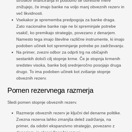
stroškov financiranja in podobno se obrestne mere
znižujejo, če imajo banke na voljo manj obveznih rezerv in
več likvidnosti.
Vsekakor je sprememba predpogoja za banke draga.
Zato nacionalne banke raje ne bi spreminjale potrebe
vsakič, ko premikajo strategijo, povezano z denarjem.
Namesto tega imajo številne različne instrumente, ki imajo
podoben učinek kot spreminjanje potrebe po zadrževanju.
Na primer, zvezni odbor za odprti trg na običajnih
sestankih določi cilj stopnje krme. Če je stopnja krmenih
sredstev visoka, banke bolj srednjeročno posojajo druga
drugo. To ima podoben učinek kot zvišanje stopnje
obveznih rezerv.
Pomen rezervnega razmerja
Sledi pomen stopnje obveznih rezerv.
Razmerje obveznih rezerv je ključni del denarne politike.
Zvezna rezerva lahko zmanjša delež zadržanja, na
primer, da odobri ekspanzivno strategijo, povezano z