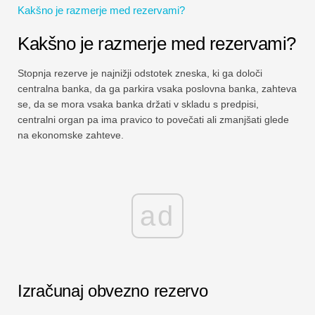
Kakšno je razmerje med rezervami?
Vadnice za finančno modeliranje
Kakšno je razmerje med rezervami?
Polna oblika
Stopnja rezerve je najnižji odstotek zneska, ki ga določi
Vadnice za obvladovanje tveganj
centralna banka, da ga parkira vsaka poslovna banka, zahteva
se, da se mora vsaka banka držati v skladu s predpisi,
centralni organ pa ima pravico to povečati ali zmanjšati glede
na ekonomske zahteve.
ad
Izračunaj obvezno rezervo