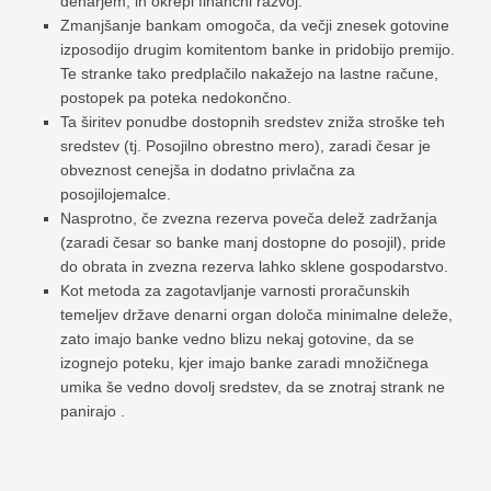
denarjem, in okrepi finančni razvoj.
Zmanjšanje bankam omogoča, da večji znesek gotovine
izposodijo drugim komitentom banke in pridobijo premijo.
Te stranke tako predplačilo nakažejo na lastne račune,
postopek pa poteka nedokončno.
Ta širitev ponudbe dostopnih sredstev zniža stroške teh
sredstev (tj. Posojilno obrestno mero), zaradi česar je
obveznost cenejša in dodatno privlačna za
posojilojemalce.
Nasprotno, če zvezna rezerva poveča delež zadržanja
(zaradi česar so banke manj dostopne do posojil), pride
do obrata in zvezna rezerva lahko sklene gospodarstvo.
Kot metoda za zagotavljanje varnosti proračunskih
temeljev države denarni organ določa minimalne deleže,
zato imajo banke vedno blizu nekaj gotovine, da se
izognejo poteku, kjer imajo banke zaradi množičnega
umika še vedno dovolj sredstev, da se znotraj strank ne
panirajo .