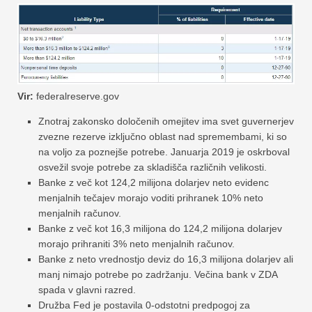
Vir:
federalreserve.gov
Znotraj zakonsko določenih omejitev ima svet guvernerjev
zvezne rezerve izključno oblast nad spremembami, ki so
na voljo za poznejše potrebe. Januarja 2019 je oskrboval
osvežil svoje potrebe za skladišča različnih velikosti.
Banke z več kot 124,2 milijona dolarjev neto evidenc
menjalnih tečajev morajo voditi prihranek 10% neto
menjalnih računov.
Banke z več kot 16,3 milijona do 124,2 milijona dolarjev
morajo prihraniti 3% neto menjalnih računov.
Banke z neto vrednostjo deviz do 16,3 milijona dolarjev ali
manj nimajo potrebe po zadržanju. Večina bank v ZDA
spada v glavni razred.
Družba Fed je postavila 0-odstotni predpogoj za