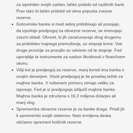
za izpolnitev svojih zahtev, lahko pridobi od različnih bank.
Prav tako bi lahko pridobil od okna popusta zvezne
rezerve.
Gotovinske banke si med seboj pridobivajo ali posojajo,
da izpolnijo predpogoj za obvezne rezerve, se imenujejo
zvezni skladi. Obresti, ki jih zaračunavajo drug drugemu
za pridobitev trajnega premoženja, so stopnje krme. Vse
druge provizije za posojilo so odvisne od te stopnje. Fed
uporablja te instrumente za nadzor likvidnosti v finančnem
okviru.
Višji kot je predpogoj za rezervo, manj koristi ima banka s
svojim denarjem. Visok predpogoj je še posebej težek za
majhne banke. V nobenem primeru nimajo veliko za
izposojo. Fed je iz predpogoja izključil majhne banke.
Majhna banka je združena s 16,3 milijona dolarjev ali
manj vlog.
Sprememba obvezne rezerve je za banke draga. Prisili jih
k spremembi svojih sistemov. Nato krmljena deska
občasno spremeni količnik rezerve.