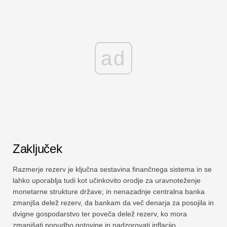
ad
Zaključek
Razmerje rezerv je ključna sestavina finančnega sistema in se
lahko uporablja tudi kot učinkovito orodje za uravnoteženje
monetarne strukture države; in nenazadnje centralna banka
zmanjša delež rezerv, da bankam da več denarja za posojila in
dvigne gospodarstvo ter poveča delež rezerv, ko mora
zmanjšati ponudbo gotovine in nadzorovati inflacijo.