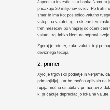
Japonska investicijska banka Nomura je
pričakuje 20 milijonov evrov. Po treh m
smer in ima kot posledico valutno tvega
vstopi na valutni trg in sklene termins
treh mesecev po vnaprej določeni ceni v
valutni trg, lahko Nomura odpravi svoje
Zgoraj je primer, kako valutni trgi poma
deviznega tečaja.
2. primer
Xylo je trgovsko podjetje in verjame, da
primanjkljaj, kar bo močno vplivalo na l
rupija močno oslabila v primerjavi z do
ki pričakuje depreciacijo lokalne valute