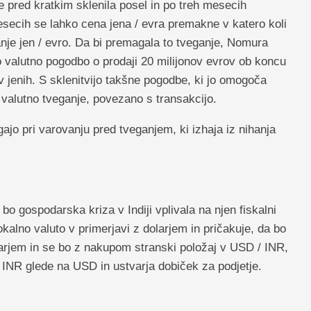
 pred kratkim sklenila posel in po treh mesecih
esecih se lahko cena jena / evra premakne v katero koli
nje jen / evro. Da bi premagala to tveganje, Nomura
ko valutno pogodbo o prodaji 20 milijonov evrov ob koncu
 jenih. S sklenitvijo takšne pogodbe, ki jo omogoča
 valutno tveganje, povezano s transakcijo.
gajo pri varovanju pred tveganjem, ki izhaja iz nihanja
 bo gospodarska kriza v Indiji vplivala na njen fiskalni
okalno valuto v primerjavi z dolarjem in pričakuje, da bo
larjem in se bo z nakupom stranski položaj v USD / INR,
, INR glede na USD in ustvarja dobiček za podjetje.