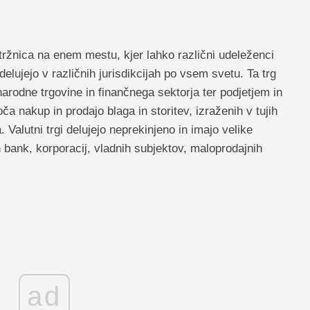
e tržnica na enem mestu, kjer lahko različni udeleženci
 delujejo v različnih jurisdikcijah po vsem svetu. Ta trg
arodne trgovine in finančnega sektorja ter podjetjem in
 nakup in prodajo blaga in storitev, izraženih v tujih
 Valutni trgi delujejo neprekinjeno in imajo velike
 bank, korporacij, vladnih subjektov, maloprodajnih
ad