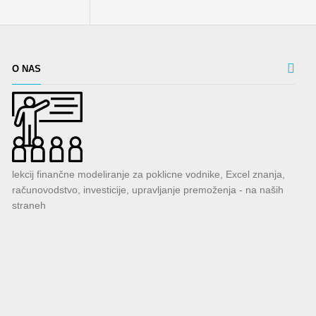
O NAS
lekcij finančne modeliranje za poklicne vodnike, Excel znanja,
računovodstvo, investicije, upravljanje premoženja - na naših
straneh