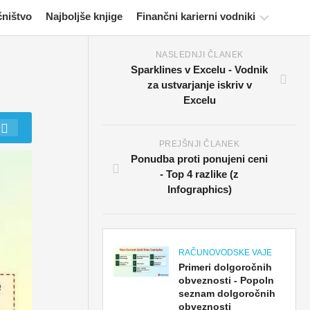
čništvo
Najboljše knjige
Finančni karierni vodniki
NASLEDNJI ČLANEK
Viri
Sparklines v Excelu - Vodnik
za
za ustvarjanje iskriv v
potrjevanje
Excelu
financ
Vadnice
za
PREJŠNJI ČLANEK
finančno
Ponudba proti ponujeni ceni
modeliranje
- Top 4 razlike (z
Infographics)
Polna
oblika
Vadnice
RAČUNOVODSKE VAJE
za
Primeri dolgoročnih
obvladovanje
obveznosti - Popoln
tveganj
seznam dolgoročnih
obveznosti