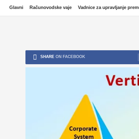
Skip
Glavni
Računovodske vaje
Vadnice za upravljanje pre
to
content
SHARE
ON FACEBOOK