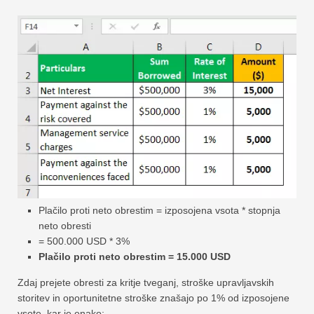
Plačilo proti neto obrestim = izposojena vsota * stopnja
neto obresti
= 500.000 USD * 3%
Plačilo proti neto obrestim = 15.000 USD
Zdaj prejete obresti za kritje tveganj, stroške upravljavskih
storitev in oportunitetne stroške znašajo po 1% od izposojene
vsote, kar je enako: