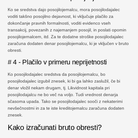
Ko se sredstva dajo posojilojemalcu, mora posojilodajalec
voditi takšno posojilno dejavnost, ki vključuje plačilo za
dokončanje pravnih formalnosti, voditi evidenco vseh
transakcij, povezanih z najemanjem posojil, in poslati opomin
posojilojemalcem, itd. Za te dodatne stroške posojilodajalec
zaračuna dodaten denar posojilojemalcu, ki je vključen v bruto
obresti.
# 4 - Plačilo v primeru neprijetnosti
Ko posojilodajalec sredstva da posojilojemalcu, bo
posojilodajalec izgubil znesek, ki bi ga lahko zaslužil, če bi
denar vložil nekam drugam, tj. Likvidnost kapitala pri
posojilodajalcu ne bo več na voljo. Tudi vrednost denarja
sčasoma upada. Tako se posojilodajalec sooči z nekaterimi
nevšečnostmi in za te iste kreditojemalcu zaračuna dodaten
znesek.
Kako izračunati bruto obresti?