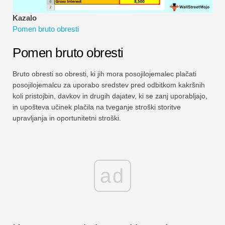
Vadnice za finančno modeliranje
Kazalo
Pomen bruto obresti
Polna oblika
Pomen bruto obresti
Vadnice za obvladovanje tveganj
Bruto obresti so obresti, ki jih mora posojilojemalec plačati
posojilojemalcu za uporabo sredstev pred odbitkom kakršnih
koli pristojbin, davkov in drugih dajatev, ki se zanj uporabljajo,
in upošteva učinek plačila na tveganje stroški storitve
upravljanja in oportunitetni stroški.
ad