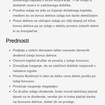
dodatnih rezerv in zadržanega dobička.
Pravilna izdaja se izda za črpanje dodatnega kapitala,
medtem ko se bonus delnice izdajo kot darilo delničarjem.
Prave delnice se običajno izdajo po nižji stopnji od tržne,
bonus delnice pa se izdajo v deležu prvotno izdanih delnic
in so brezplačne.
Prednosti
Podjetja z nizkim denarjem lahko namesto denarnih
dividend izdajo bonus delnice.
Osnovni kapital družbe se poveča z izdajo bonusov.
Zmanjšuje tveganje, da se zadržani dobiček razporedi v
nekatere izgube.
Poveča likvidnost in tako se lahko cena delnic poviša po
izdaji bonusov.
Povečuje zaupanje vlagateljev.
Če družbe izdajo dividende, bodo morali delničarji plačati
davek na te dividende, vendar jim ni treba plačati davka
na bonusne delnice, dokler jih ne prodajo.