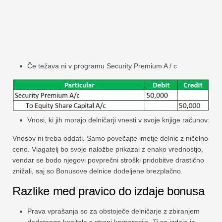
Če težava ni v programu Security Premium A / c
Vnosi, ki jih morajo delničarji vnesti v svoje knjige računov:
Vnosov ni treba oddati. Samo povečajte imetje delnic z ničelno
ceno. Vlagatelj bo svoje naložbe prikazal z enako vrednostjo,
vendar se bodo njegovi povprečni stroški pridobitve drastično
znižali, saj so Bonusove delnice dodeljene brezplačno.
Razlike med pravico do izdaje bonusa
Prava vprašanja so za obstoječe delničarje z zbiranjem
dodatnega kapitala s strani korporacije. Ti se izdajo iz