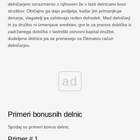
delničarjem sorazmerno z njihovimi že v lasti delnicami brez
Vadnice za finančno modeliranje
stroškov. Običajno ga dajo podjetja, kadar jim primanjkuje
denarja, vlagatelji pa zahtevajo reden dohodek. Med delničarji
Polna oblika
in za družbo ni izmenjave sredstev, gre le za prenos dobička iz
zadržanega dobička v lastniški osnovni kapital družbe,
Vadnice za obvladovanje tveganj
dodeljene delnice pa se prenesejo na Dematov račun
delničarjev.
ad
Primeri bonusnih delnic
Spodaj so primeri bonus delnic.
Primer # 1