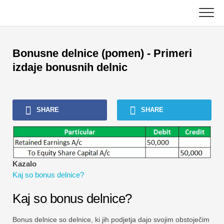
Skip
to
content
Glavni
Bonusne delnice (pomen) - Primeri
Računovodske vaje
izdaje bonusnih delnic
Vadnice za upravljanje premoženja
SHARE
SHARE
Excel, VBA in Power BI
Vadnice za investicijsko bančništvo
Najboljše knjige
Kazalo
Kaj so bonus delnice?
Finančni karierni vodniki
Kaj so bonus delnice?
Viri za potrjevanje financ
Bonus delnice so delnice, ki jih podjetja dajo svojim obstoječim