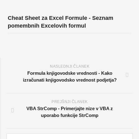
Cheat Sheet za Excel Formule - Seznam
pomembnih Excelovih formul
NASLEDNJI ČLANEK
Formula knjigovodske vrednosti - Kako
izračunati knjigovodsko vrednost podjetja?
PREJŠNJI ČLANEK
VBA StrComp - Primerjajte nize v VBA z
uporabo funkcije StrComp