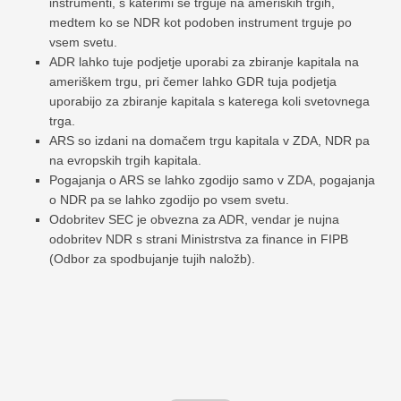
instrumenti, s katerimi se trguje na ameriških trgih,
medtem ko se NDR kot podoben instrument trguje po
vsem svetu.
ADR lahko tuje podjetje uporabi za zbiranje kapitala na
ameriškem trgu, pri čemer lahko GDR tuja podjetja
uporabijo za zbiranje kapitala s katerega koli svetovnega
trga.
ARS so izdani na domačem trgu kapitala v ZDA, NDR pa
na evropskih trgih kapitala.
Pogajanja o ARS se lahko zgodijo samo v ZDA, pogajanja
o NDR pa se lahko zgodijo po vsem svetu.
Odobritev SEC je obvezna za ADR, vendar je nujna
odobritev NDR s strani Ministrstva za finance in FIPB
(Odbor za spodbujanje tujih naložb).