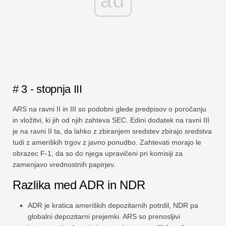
ad
# 3 - stopnja III
ARS na ravni II in III so podobni glede predpisov o poročanju
in vložitvi, ki jih od njih zahteva SEC. Edini dodatek na ravni III
je na ravni II ta, da lahko z zbiranjem sredstev zbirajo sredstva
tudi z ameriških trgov z javno ponudbo. Zahtevati morajo le
obrazec F-1, da so do njega upravičeni pri komisiji za
zamenjavo vrednostnih papirjev.
Razlika med ADR in NDR
ADR je kratica ameriških depozitarnih potrdil, NDR pa
globalni depozitarni prejemki. ARS so prenosljivi