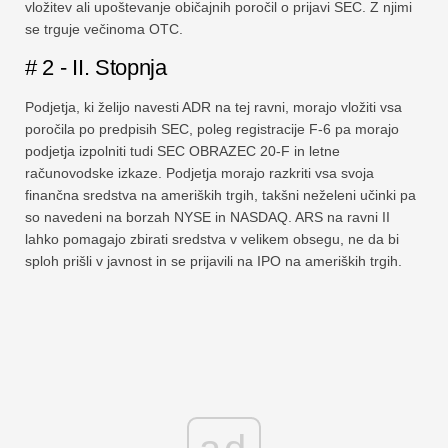
vložitev ali upoštevanje običajnih poročil o prijavi SEC. Z njimi
se trguje večinoma OTC.
# 2 - II. Stopnja
Podjetja, ki želijo navesti ADR na tej ravni, morajo vložiti vsa
poročila po predpisih SEC, poleg registracije F-6 pa morajo
podjetja izpolniti tudi SEC OBRAZEC 20-F in letne
računovodske izkaze. Podjetja morajo razkriti vsa svoja
finančna sredstva na ameriških trgih, takšni neželeni učinki pa
so navedeni na borzah NYSE in NASDAQ. ARS na ravni II
lahko pomagajo zbirati sredstva v velikem obsegu, ne da bi
sploh prišli v javnost in se prijavili na IPO na ameriških trgih.