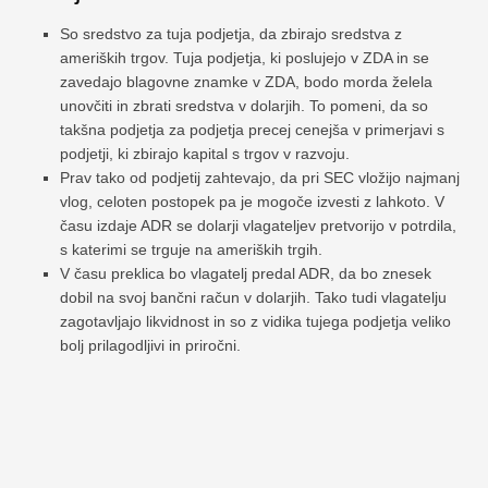
So sredstvo za tuja podjetja, da zbirajo sredstva z
ameriških trgov. Tuja podjetja, ki poslujejo v ZDA in se
zavedajo blagovne znamke v ZDA, bodo morda želela
unovčiti in zbrati sredstva v dolarjih. To pomeni, da so
takšna podjetja za podjetja precej cenejša v primerjavi s
podjetji, ki zbirajo kapital s trgov v razvoju.
Prav tako od podjetij zahtevajo, da pri SEC vložijo najmanj
vlog, celoten postopek pa je mogoče izvesti z lahkoto. V
času izdaje ADR se dolarji vlagateljev pretvorijo v potrdila,
s katerimi se trguje na ameriških trgih.
V času preklica bo vlagatelj predal ADR, da bo znesek
dobil na svoj bančni račun v dolarjih. Tako tudi vlagatelju
zagotavljajo likvidnost in so z vidika tujega podjetja veliko
bolj prilagodljivi in ​​priročni.