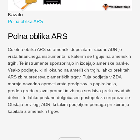
Vadnice za finančno modeliranje
Kazalo
Polna oblika
Polna oblika ARS
Vadnice za obvladovanje tveganj
Polna oblika ARS
Celotna oblika ARS so ameriški depozitarni računi. ADR je
vrsta finančnega instrumenta, s katerim se trguje na ameriških
trgih. Te instrumente sponzorirajo in izdajajo ameriške banke.
Vsako podjetje, ki ni lokalno na ameriških trgih, lahko prek teh
ARS zbira sredstva z ameriških trgov. Tuja podjetja v ZDA
morajo navadno opraviti vrsto predpisov in papirologijo,
preden gredo v javni promet in zbirajo sredstva prek navadnih
delnic. To lahko postane dolgočasen postopek za organizacije.
Obstaja privilegij ADR, ki takim podjetjem pomaga pri zbiranju
kapitala z ameriških trgov.