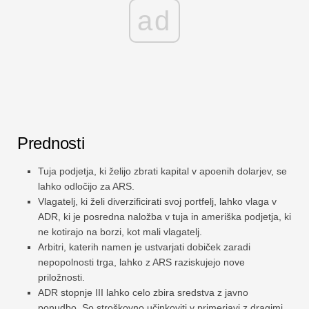
ad
Prednosti
Tuja podjetja, ki želijo zbrati kapital v apoenih dolarjev, se
lahko odločijo za ARS.
Vlagatelj, ki želi diverzificirati svoj portfelj, lahko vlaga v
ADR, ki je posredna naložba v tuja in ameriška podjetja, ki
ne kotirajo na borzi, kot mali vlagatelj.
Arbitri, katerih namen je ustvarjati dobiček zaradi
nepopolnosti trga, lahko z ARS raziskujejo nove
priložnosti.
ADR stopnje III lahko celo zbira sredstva z javno
ponudbo. So stroškovno učinkoviti v primerjavi z dragimi