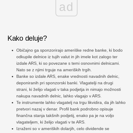
ad
Kako deluje?
Običajno ga sponzorirajo ameriške redne banke, ki bodo
odkupile delnice iz tujih valut in jih imele kot zalogo ter
izdale ARS, ki so povezane s temi osnovnimi delnicami.
Nato se z njimi trguje na ameriških trgih.
Banke so izdale ARS, enake vrednosti navadnih delnic,
deponiranih pri sponzorski banki. Vlagatelji na drugi
strani, ki želijo vlagati v taka podjetja in nimajo možnosti
nakupa navadnih delnic, lahko vlagajo v ARS.
Te instrumente lahko vlagatelj na trgu likvidira, da jih lahko
pretvori nazaj v denar. Profil bank podrobno opisuje
finančna stanja takšnih podjetij, enako pa je na voljo
vlagateljem, ki želijo vlagati v te ARS.
Izraženi so v ameriških dolarjih, celo dividende se