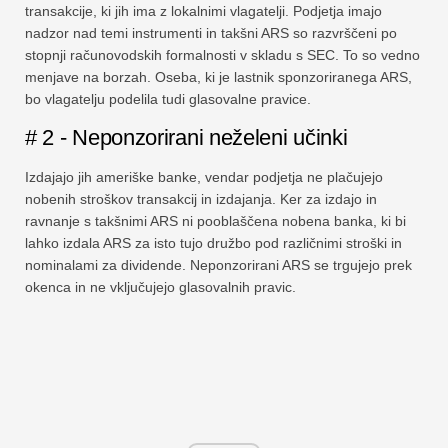
transakcije, ki jih ima z lokalnimi vlagatelji. Podjetja imajo
nadzor nad temi instrumenti in takšni ARS so razvrščeni po
stopnji računovodskih formalnosti v skladu s SEC. To so vedno
menjave na borzah. Oseba, ki je lastnik sponzoriranega ARS,
bo vlagatelju podelila tudi glasovalne pravice.
# 2 - Neponzorirani neželeni učinki
Izdajajo jih ameriške banke, vendar podjetja ne plačujejo
nobenih stroškov transakcij in izdajanja. Ker za izdajo in
ravnanje s takšnimi ARS ni pooblaščena nobena banka, ki bi
lahko izdala ARS za isto tujo družbo pod različnimi stroški in
nominalami za dividende. Neponzorirani ARS se trgujejo prek
okenca in ne vključujejo glasovalnih pravic.