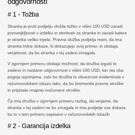
odgovornosti
# 1 - Tožba
Stranka je proti podjetju vložila tožbo v višini 100 USD zaradi
pomanjkljivosti v izdelku in storitvah za stranke in zaradi katere
je stranka veliko trpela. Pravna služba podjetja meni, da ima
stranka trdne dokaze, ki dokazujejo svoj primer, in obstaja
verjetnost, da bo stranka v tej zadevi zmagala.
V zgornjem primeru obstaja možnost, da družba izgubi to
zadevo in nastane odgovornost v višini 100 USD, ker sta oba
pogoja izpolnjena; zato bo družba to obveznost evidentirala v
računovodskem izkazu tako, da bo bremenila pravne stroške
in pripisala vnaprej vračunane stroške.
Če ima družba v zgornjem primeru razlog, da verjame, da
stranka v tej zadevi ne bo zmagala in ima podjetje vse dokaze,
bo to v tem primeru zapisano v računovodskih izkazih.
# 2 - Garancija izdelka