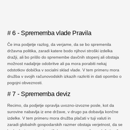
# 6 - Sprememba vlade Pravila
Če ima podjetje razlog, da verjame, da se bo spremenila
državna politika, zaradi katere bodo njihovi stroški izdelka
dražji, ali bo prišlo do spremembe davčnih stopenj ali obstaja
možnost nadaljnje odobritve ali pa mora porabiti nekaj
odstotkov dobička v socialni sklad vlade. V tem primeru mora
družba v svojih računovodskih izkazih razkriti in dati opombo o
pogojni obveznosti.
# 7 - Sprememba deviz
Recimo, da podjetje opravlja uvozno-izvozne posle, kot da
surovine nabavlja iz ene države, v drugo pa dobavlja končne
izdelke. V tem primeru mora družba plačati v tuji valuti in
zaradi globalnih gospodarskih razmer obstaja verjetnost, da se