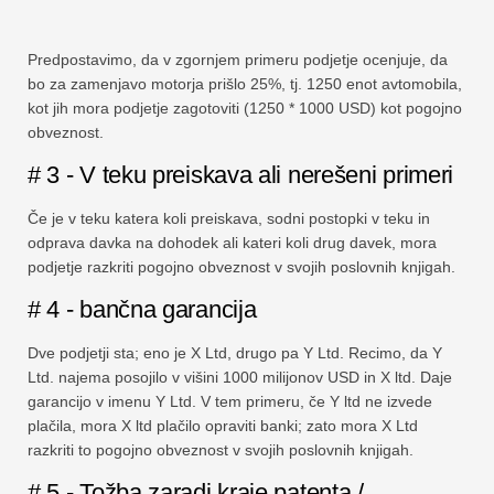
Predpostavimo, da v zgornjem primeru podjetje ocenjuje, da
bo za zamenjavo motorja prišlo 25%, tj. 1250 enot avtomobila,
kot jih mora podjetje zagotoviti (1250 * 1000 USD) kot pogojno
obveznost.
# 3 - V teku preiskava ali nerešeni primeri
Če je v teku katera koli preiskava, sodni postopki v teku in
odprava davka na dohodek ali kateri koli drug davek, mora
podjetje razkriti pogojno obveznost v svojih poslovnih knjigah.
# 4 - bančna garancija
Dve podjetji sta; eno je X Ltd, drugo pa Y Ltd. Recimo, da Y
Ltd. najema posojilo v višini 1000 milijonov USD in X ltd. Daje
garancijo v imenu Y Ltd. V tem primeru, če Y ltd ne izvede
plačila, mora X ltd plačilo opraviti banki; zato mora X Ltd
razkriti to pogojno obveznost v svojih poslovnih knjigah.
# 5 - Tožba zaradi kraje patenta /