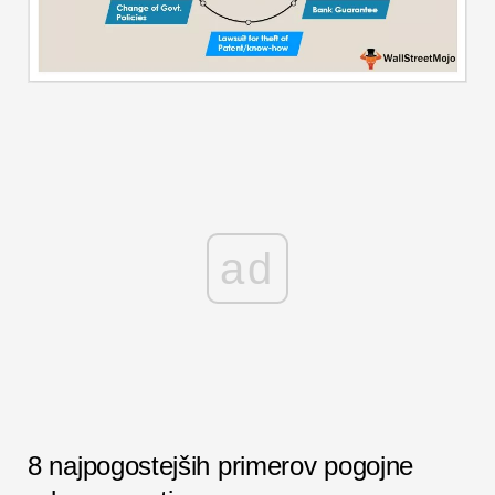
ad
8 najpogostejših primerov pogojne