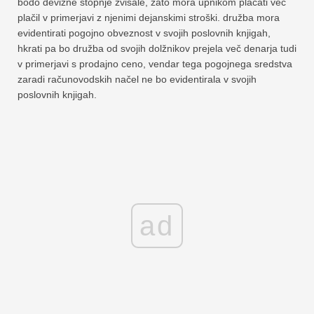
bodo devizne stopnje zvišale, zato mora upnikom plačati več
plačil v primerjavi z njenimi dejanskimi stroški. družba mora
evidentirati pogojno obveznost v svojih poslovnih knjigah,
hkrati pa bo družba od svojih dolžnikov prejela več denarja tudi
v primerjavi s prodajno ceno, vendar tega pogojnega sredstva
zaradi računovodskih načel ne bo evidentirala v svojih
poslovnih knjigah.
ad