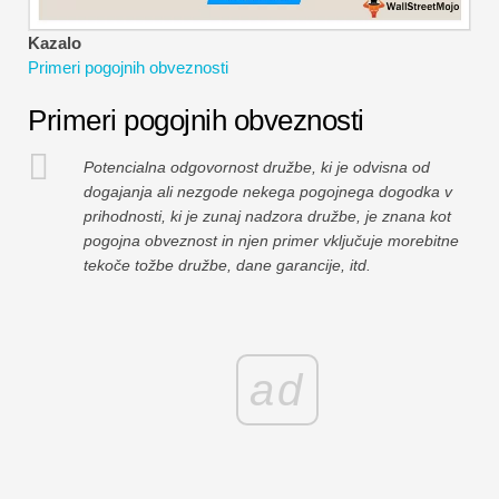
Vadnice za finančno modeliranje
Kazalo
Polna oblika
Primeri pogojnih obveznosti
Primeri pogojnih obveznosti
Vadnice za obvladovanje tveganj
Potencialna odgovornost družbe, ki je odvisna od
dogajanja ali nezgode nekega pogojnega dogodka v
prihodnosti, ki je zunaj nadzora družbe, je znana kot
pogojna obveznost in njen primer vključuje morebitne
tekoče tožbe družbe, dane garancije, itd.
ad