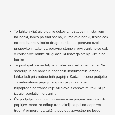
To lahko vključuje pisanje čekov z nezadostnim stanjem
na banki, lahko pa tudi oseba, ki ima dve banki, izpiše ček
na eno banko v korist druge banke, da poravna svoje
prispevke in tako, da poravna stanje v prvi banki, piše ček
v korist prve banke drugi dan, ki ustvarja stanje virtualne
banke.
Ta postopek se nadaljuje, dokler se oseba ne ujame. Ne
sodeluje le pri bančnih finančnih instrumentih, ampak
lahko tudi pri vrednostnih papirjih. Kadar nobeno podjetje
z vrednostnimi papirji ne spoštuje poravnave
kupoprodajne transakcije ali plava s časovnimi roki, ki jih
izdajo regulativni organi, tj.
Če podjetje v obdobju poravnave ne prejme vrednostnih
papirjev, mora za odkup transakcije kupiti na odprtem
trgu. V primeru, da takšna podjetja zavestno ne bodo