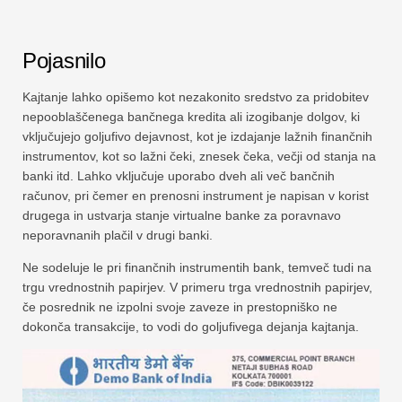
Pojasnilo
Kajtanje lahko opišemo kot nezakonito sredstvo za pridobitev
nepooblaščenega bančnega kredita ali izogibanje dolgov, ki
vključujejo goljufivo dejavnost, kot je izdajanje lažnih finančnih
instrumentov, kot so lažni čeki, znesek čeka, večji od stanja na
banki itd. Lahko vključuje uporabo dveh ali več bančnih
računov, pri čemer en prenosni instrument je napisan v korist
drugega in ustvarja stanje virtualne banke za poravnavo
neporavnanih plačil v drugi banki.
Ne sodeluje le pri finančnih instrumentih bank, temveč tudi na
trgu vrednostnih papirjev. V primeru trga vrednostnih papirjev,
če posrednik ne izpolni svoje zaveze in prestopniško ne
dokonča transakcije, to vodi do goljufivega dejanja kajtanja.