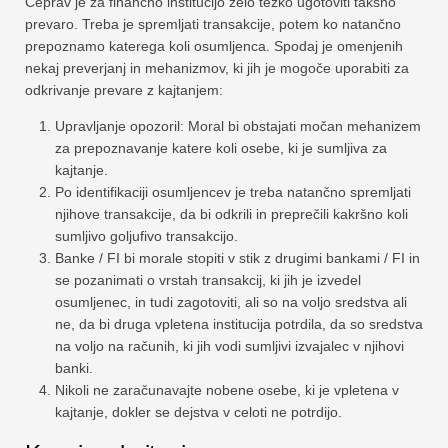
Čeprav je za finančno institucijo zelo težko ugotoviti takšno
prevaro. Treba je spremljati transakcije, potem ko natančno
prepoznamo katerega koli osumljenca. Spodaj je omenjenih
nekaj preverjanj in mehanizmov, ki jih je mogoče uporabiti za
odkrivanje prevare z kajtanjem:
Upravljanje opozoril: Moral bi obstajati močan mehanizem
za prepoznavanje katere koli osebe, ki je sumljiva za
kajtanje.
Po identifikaciji osumljencev je treba natančno spremljati
njihove transakcije, da bi odkrili in preprečili kakršno koli
sumljivo goljufivo transakcijo.
Banke / FI bi morale stopiti v stik z drugimi bankami / FI in
se pozanimati o vrstah transakcij, ki jih je izvedel
osumljenec, in tudi zagotoviti, ali so na voljo sredstva ali
ne, da bi druga vpletena institucija potrdila, da so sredstva
na voljo na računih, ki jih vodi sumljivi izvajalec v njihovi
banki.
Nikoli ne zaračunavajte nobene osebe, ki je vpletena v
kajtanje, dokler se dejstva v celoti ne potrdijo.