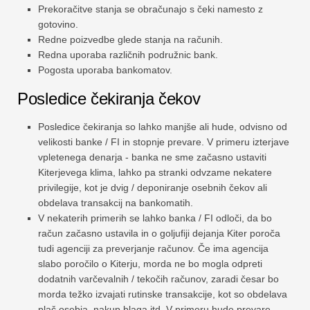
Prekoračitve stanja se obračunajo s čeki namesto z
gotovino.
Redne poizvedbe glede stanja na računih.
Redna uporaba različnih podružnic bank.
Pogosta uporaba bankomatov.
Posledice čekiranja čekov
Posledice čekiranja so lahko manjše ali hude, odvisno od
velikosti banke / FI in stopnje prevare. V primeru izterjave
vpletenega denarja - banka ne sme začasno ustaviti
Kiterjevega klima, lahko pa stranki odvzame nekatere
privilegije, kot je dvig / deponiranje osebnih čekov ali
obdelava transakcij na bankomatih.
V nekaterih primerih se lahko banka / FI odloči, da bo
račun začasno ustavila in o goljufiji dejanja Kiter poroča
tudi agenciji za preverjanje računov. Če ima agencija
slabo poročilo o Kiterju, morda ne bo mogla odpreti
dodatnih varčevalnih / tekočih računov, zaradi česar bo
morda težko izvajati rutinske transakcije, kot so obdelava
plač osebja, nakup blaga itd. V primeru hude prevare,