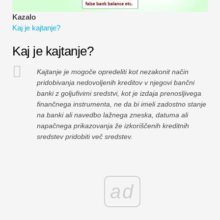
Vadnice za finančno modeliranje
Kazalo
Kaj je kajtanje?
Polna oblika
Kaj je kajtanje?
Vadnice za obvladovanje tveganj
Kajtanje je mogoče opredeliti kot nezakonit način
pridobivanja nedovoljenih kreditov v njegovi bančni
banki z goljufivimi sredstvi, kot je izdaja prenosljivega
finančnega instrumenta, ne da bi imeli zadostno stanje
na banki ali navedbo lažnega zneska, datuma ali
napačnega prikazovanja že izkoriščenih kreditnih
sredstev pridobiti več sredstev.
ad