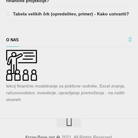
finančne projekcije?
Tabela velikih črk (opredelitev, primer) - Kako ustvariti?
O NAS
lekcij finančne modeliranje za poklicne vodnike, Excel znanja,
računovodstvo, investicije, upravljanje premoženja - na naših
straneh
Know-Base.net
� 2021. All Rights Reserved.