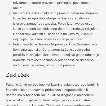
odvzame nekatere pravice in privilegije, povezane z
računi.
Medtem ko lahko v nekaterih primerih denar ne izterjamo,
lahko banke uporabijo druge načine ali sredstva za
izterjavo zamudnega zneska. Poleg izterjave se osebi
lahko zaračuna tudi določena denarna sredstva (vključno
z denarnimi kaznimi ali nedenarnimi kaznimi, ki lahko
vključujejo začasno ustavitev vodenja računov.
Poleg tega lahko banke / FI poročajo ChexSystems, ki je
bonitetna agencija. Če ta agencija že vsebuje slaba
poročila o izvajalcu, lahko uvede omejitve glede odpiranja
hranilnic ali tekočih računov v prihodnosti za določeno
obdobje ali za vedno, odvisno od prevare.
Zaključek
Kajtanje lahko opredelimo kot kaznivo dejanje zlorabe bančnih
finančnih instrumentov za pridobivanje nepooblaščenih
dobropisov v bančnem računu ali za izogibanje določenemu
bremenskemu vplivu. To lahko vključuje ček, vrednostne
papirje in drobno kajtanje. Obstajajo določeni mehanizmi