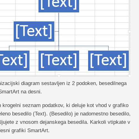
ganizacijski diagram sestavljen iz 2 podoken, besedilnega
 SmartArt na desni.
krogelni seznam podatkov, ki deluje kot vhod v grafiko
leno besedilo (Text). (Besedilo) je nadomestno besedilo,
ljujete z vnosom dejanskega besedila. Karkoli vtipkate v
sni grafiki SmartArt.