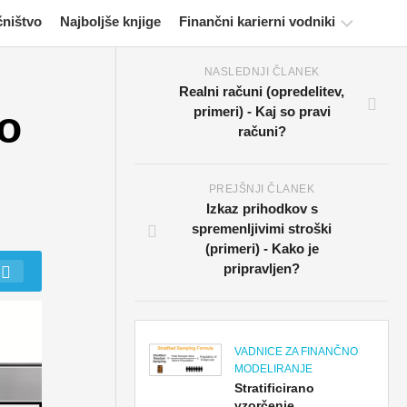
čništvo
Najboljše knjige
Finančni karierni vodniki
NASLEDNJI ČLANEK
Viri
Realni računi (opredelitev,
za
o
primeri) - Kaj so pravi
potrjevanje
računi?
financ
Vadnice
za
PREJŠNJI ČLANEK
finančno
Izkaz prihodkov s
modeliranje
spremenljivimi stroški
(primeri) - Kako je
Polna
pripravljen?
oblika
Vadnice
za
VADNICE ZA FINANČNO
obvladovanje
MODELIRANJE
tveganj
Stratificirano
vzorčenje