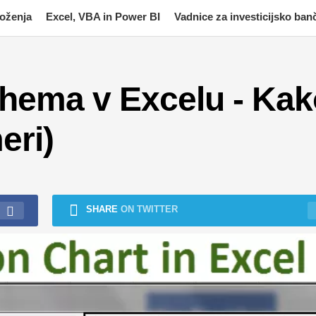
moženja
Excel, VBA in Power BI
Vadnice za investicijsko ban
shema v Excelu - Kak
eri)
SHARE
ON TWITTER