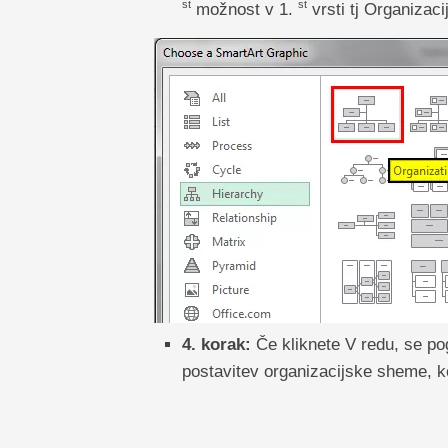
st
st
možnost v 1.
vrsti tj Organizac
4. korak:
Če kliknete V redu, se pog
postavitev organizacijske sheme, kot