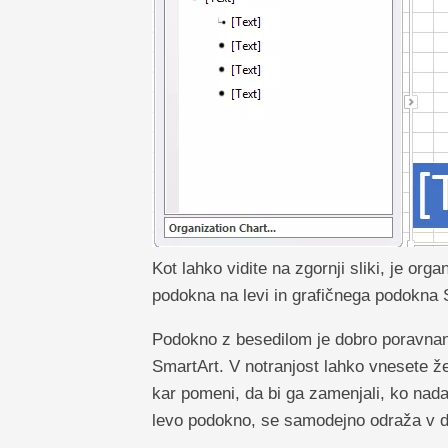
Kot lahko vidite na zgornji sliki, je or
podokna na levi in ​​grafičnega podokna
Podokno z besedilom je dobro poravnan 
SmartArt. V notranjost lahko vnesete že
kar pomeni, da bi ga zamenjali, ko nada
levo podokno, se samodejno odraža v de