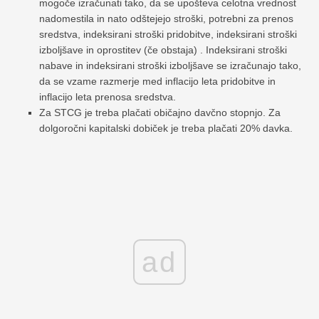
mogoče izračunati tako, da se upošteva celotna vrednost
nadomestila in nato odštejejo stroški, potrebni za prenos
sredstva, indeksirani stroški pridobitve, indeksirani stroški
izboljšave in oprostitev (če obstaja) . Indeksirani stroški
nabave in indeksirani stroški izboljšave se izračunajo tako,
da se vzame razmerje med inflacijo leta pridobitve in
inflacijo leta prenosa sredstva.
Za STCG je treba plačati običajno davčno stopnjo. Za
dolgoročni kapitalski dobiček je treba plačati 20% davka.
ad