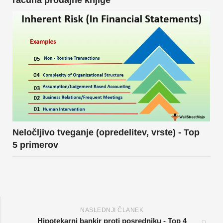
računa prodajne knjige
Neločljivo tveganje (opredelitev, vrste) - Top
5 primerov
NASLEDNJI ČLANEK
Hipotekarni bankir proti posredniku - Top 4