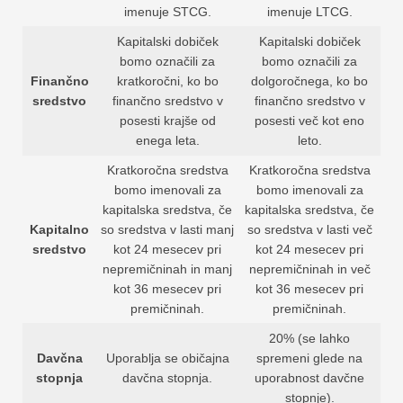
imenuje STCG.
imenuje LTCG.
Kapitalski dobiček
Kapitalski dobiček
bomo označili za
bomo označili za
Finančno
kratkoročni, ko bo
dolgoročnega, ko bo
sredstvo
finančno sredstvo v
finančno sredstvo v
posesti krajše od
posesti več kot eno
enega leta.
leto.
Kratkoročna sredstva
Kratkoročna sredstva
bomo imenovali za
bomo imenovali za
kapitalska sredstva, če
kapitalska sredstva, če
Kapitalno
so sredstva v lasti manj
so sredstva v lasti več
sredstvo
kot 24 mesecev pri
kot 24 mesecev pri
nepremičninah in manj
nepremičninah in več
kot 36 mesecev pri
kot 36 mesecev pri
premičninah.
premičninah.
20% (se lahko
Davčna
Uporablja se običajna
spremeni glede na
stopnja
davčna stopnja.
uporabnost davčne
stopnje).