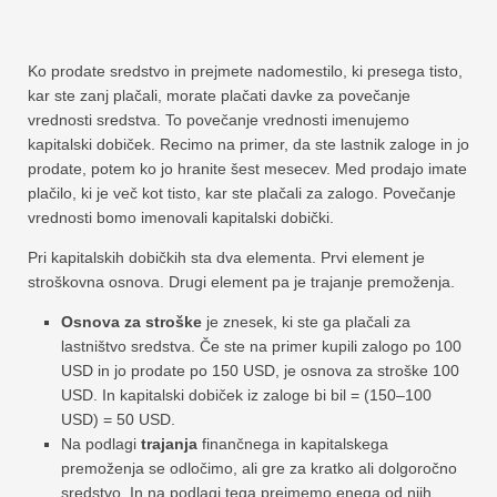
Ko prodate sredstvo in prejmete nadomestilo, ki presega tisto,
kar ste zanj plačali, morate plačati davke za povečanje
vrednosti sredstva. To povečanje vrednosti imenujemo
kapitalski dobiček. Recimo na primer, da ste lastnik zaloge in jo
prodate, potem ko jo hranite šest mesecev. Med prodajo imate
plačilo, ki je več kot tisto, kar ste plačali za zalogo. Povečanje
vrednosti bomo imenovali kapitalski dobički.
Pri kapitalskih dobičkih sta dva elementa. Prvi element je
stroškovna osnova. Drugi element pa je trajanje premoženja.
Osnova za stroške
je znesek, ki ste ga plačali za
lastništvo sredstva. Če ste na primer kupili zalogo po 100
USD in jo prodate po 150 USD, je osnova za stroške 100
USD. In kapitalski dobiček iz zaloge bi bil = (150–100
USD) = 50 USD.
Na podlagi
trajanja
finančnega in kapitalskega
premoženja se odločimo, ali gre za kratko ali dolgoročno
sredstvo. In na podlagi tega prejmemo enega od njih.