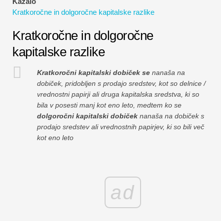
Kazalo
Vadnice za finančno modeliranje
Kratkoročne in dolgoročne kapitalske razlike
Polna oblika
Kratkoročne in dolgoročne
kapitalske razlike
Vadnice za obvladovanje tveganj
Kratkoročni kapitalski dobiček se
nanaša na
dobiček, pridobljen s prodajo sredstev, kot so delnice /
vrednostni papirji ali druga kapitalska sredstva, ki so
bila v posesti manj kot eno leto, medtem ko se
dolgoročni kapitalski dobiček
nanaša na dobiček s
prodajo sredstev ali vrednostnih papirjev, ki so bili več
kot eno leto
ad