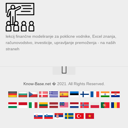
lekcij finančne modeliranje za poklicne vodnike, Excel znanja,
računovodstvo, investicije, upravljanje premoženja - na naših
straneh
Know-Base.net
� 2021. All Rights Reserved.