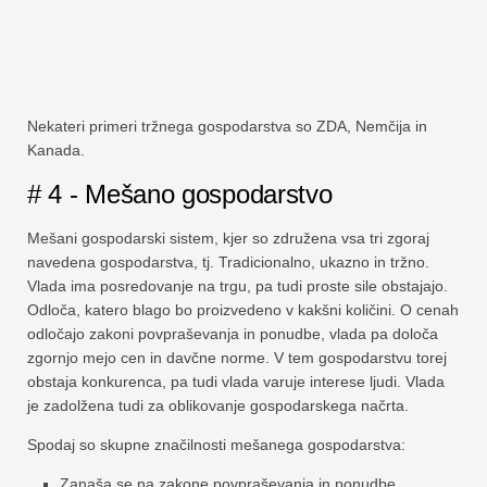
Nekateri primeri tržnega gospodarstva so ZDA, Nemčija in
Kanada.
# 4 - Mešano gospodarstvo
Mešani gospodarski sistem, kjer so združena vsa tri zgoraj
navedena gospodarstva, tj. Tradicionalno, ukazno in tržno.
Vlada ima posredovanje na trgu, pa tudi proste sile obstajajo.
Odloča, katero blago bo proizvedeno v kakšni količini. O cenah
odločajo zakoni povpraševanja in ponudbe, vlada pa določa
zgornjo mejo cen in davčne norme. V tem gospodarstvu torej
obstaja konkurenca, pa tudi vlada varuje interese ljudi. Vlada
je zadolžena tudi za oblikovanje gospodarskega načrta.
Spodaj so skupne značilnosti mešanega gospodarstva:
Zanaša se na zakone povpraševanja in ponudbe.