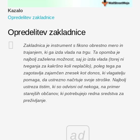
Vadnice za finančno modeliranje
Kazalo
Opredelitev zakladnice
Polna oblika
Opredelitev zakladnice
Vadnice za obvladovanje tveganj
Zakladnica je instrument s fiksno obrestno mero in
trajanjem, ki ga izda vlada na trgu. Ta opomba je
najbolj zaželena možnost, saj jo izda vlada (torej ni
tveganja za kakršno koli neplačilo), poleg tega pa
zagotavlja zajamčen znesek kot donos, ki vlagatelju
pomaga, da ustrezno načrtuje svoje stroške. Najbolj
ustreza tistim, ki so odvisni od nekoga, na primer
starejših občanov, ki potrebujejo redna sredstva za
preživljanje.
ad