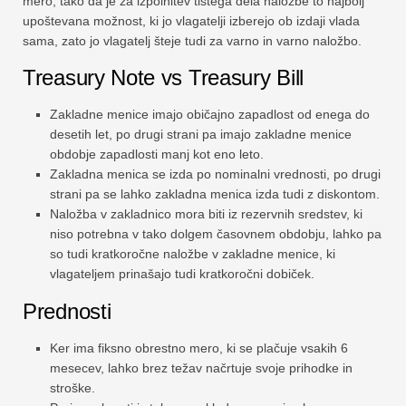
mero, tako da je za izpolnitev tistega dela naložbe to najbolj
upoštevana možnost, ki jo vlagatelji izberejo ob izdaji vlada
sama, zato jo vlagatelj šteje tudi za varno in varno naložbo.
Treasury Note vs Treasury Bill
Zakladne menice imajo običajno zapadlost od enega do
desetih let, po drugi strani pa imajo zakladne menice
obdobje zapadlosti manj kot eno leto.
Zakladna menica se izda po nominalni vrednosti, po drugi
strani pa se lahko zakladna menica izda tudi z diskontom.
Naložba v zakladnico mora biti iz rezervnih sredstev, ki
niso potrebna v tako dolgem časovnem obdobju, lahko pa
so tudi kratkoročne naložbe v zakladne menice, ki
vlagateljem prinašajo tudi kratkoročni dobiček.
Prednosti
Ker ima fiksno obrestno mero, ki se plačuje vsakih 6
mesecev, lahko brez težav načrtuje svoje prihodke in
stroške.