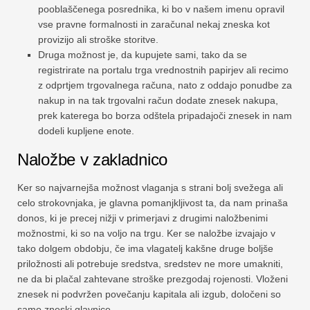
pooblaščenega posrednika, ki bo v našem imenu opravil
vse pravne formalnosti in zaračunal nekaj zneska kot
provizijo ali stroške storitve.
Druga možnost je, da kupujete sami, tako da se
registrirate na portalu trga vrednostnih papirjev ali recimo
z odprtjem trgovalnega računa, nato z oddajo ponudbe za
nakup in na tak trgovalni račun dodate znesek nakupa,
prek katerega bo borza odštela pripadajoči znesek in nam
dodeli kupljene enote.
Naložbe v zakladnico
Ker so najvarnejša možnost vlaganja s strani bolj svežega ali
celo strokovnjaka, je glavna pomanjkljivost ta, da nam prinaša
donos, ki je precej nižji v primerjavi z drugimi naložbenimi
možnostmi, ki so na voljo na trgu. Ker se naložbe izvajajo v
tako dolgem obdobju, če ima vlagatelj kakšne druge boljše
priložnosti ali potrebuje sredstva, sredstev ne more umakniti,
ne da bi plačal zahtevane stroške prezgodaj rojenosti. Vloženi
znesek ni podvržen povečanju kapitala ali izgub, določeni so
samo zneski glavnice.