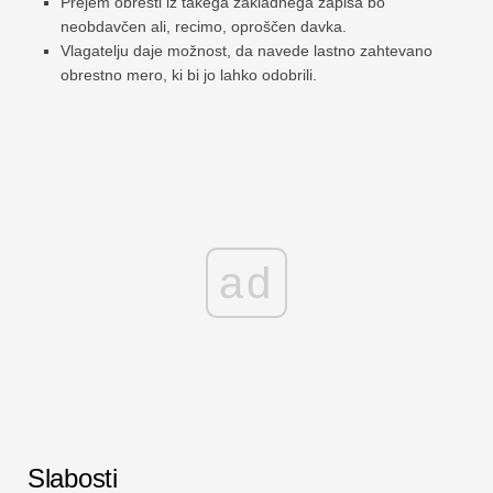
Prejem obresti iz takega zakladnega zapisa bo
neobdavčen ali, recimo, oproščen davka.
Vlagatelju daje možnost, da navede lastno zahtevano
obrestno mero, ki bi jo lahko odobrili.
ad
Slabosti