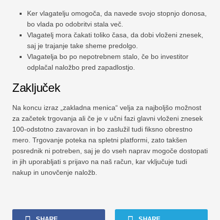
Ker vlagatelju omogoča, da navede svojo stopnjo donosa,
bo vlada po odobritvi stala več.
Vlagatelj mora čakati toliko časa, da dobi vloženi znesek,
saj je trajanje take sheme predolgo.
Vlagatelja bo po nepotrebnem stalo, če bo investitor
odplačal naložbo pred zapadlostjo.
Zaključek
Na koncu izraz „zakladna menica“ velja za najboljšo možnost
za začetek trgovanja ali če je v učni fazi glavni vloženi znesek
100-odstotno zavarovan in bo zaslužil tudi fiksno obrestno
mero. Trgovanje poteka na spletni platformi, zato takšen
posrednik ni potreben, saj je do vseh naprav mogoče dostopati
in jih uporabljati s prijavo na naš račun, kar vključuje tudi
nakup in unovčenje naložb.
SHARE
SHARE