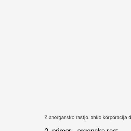
Z anorgansko rastjo lahko korporacija d
2. primer - organska rast