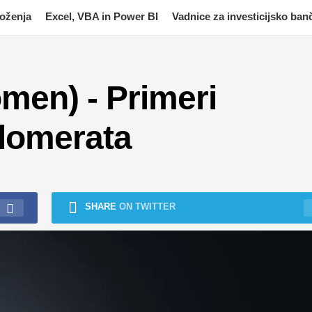
moženja
Excel, VBA in Power BI
Vadnice za investicijsko ban
men) - Primeri
lomerata
SHARE
ON TWITTER