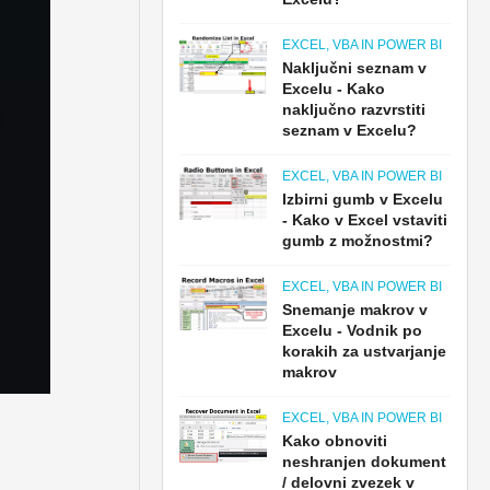
EXCEL, VBA IN POWER BI
Naključni seznam v
Excelu - Kako
naključno razvrstiti
seznam v Excelu?
EXCEL, VBA IN POWER BI
Izbirni gumb v Excelu
- Kako v Excel vstaviti
gumb z možnostmi?
EXCEL, VBA IN POWER BI
Snemanje makrov v
Excelu - Vodnik po
korakih za ustvarjanje
makrov
EXCEL, VBA IN POWER BI
Kako obnoviti
neshranjen dokument
/ delovni zvezek v