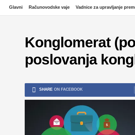
Skip
Glavni
Računovodske vaje
Vadnice za upravljanje pre
to
content
Konglomerat (po
poslovanja kong
SHARE
ON FACEBOOK