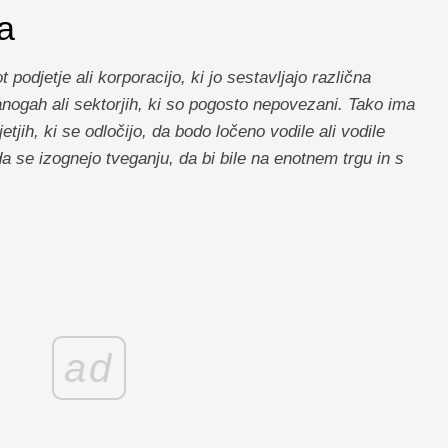
a
podjetje ali korporacijo, ki jo sestavljajo različna
 panogah ali sektorjih, ki so pogosto nepovezani. Tako ima
etjih, ki se odločijo, da bodo ločeno vodile ali vodile
a se izognejo tveganju, da bi bile na enotnem trgu in s
ad