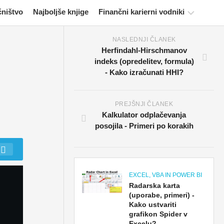
čništvo
Najboljše knjige
Finančni karierni vodniki
NASLEDNJI ČLANEK
Viri
Herfindahl-Hirschmanov
za
indeks (opredelitev, formula)
potrjevanje
- Kako izračunati HHI?
financ
Vadnice
za
PREJŠNJI ČLANEK
finančno
Kalkulator odplačevanja
modeliranje
posojila - Primeri po korakih
Polna
oblika
Vadnice
EXCEL, VBA IN POWER BI
za
Radarska karta
obvladovanje
(uporabe, primeri) -
Kako ustvariti
tveganj
grafikon Spider v
Excelu?