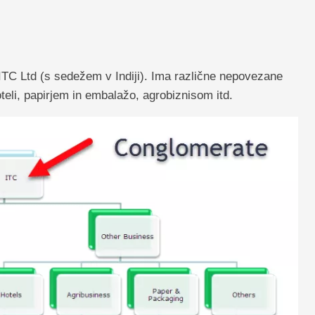
ITC Ltd (s sedežem v Indiji). Ima različne nepovezane
eli, papirjem in embalažo, agrobiznisom itd.