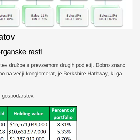
atov
organske rasti
itev družbe s prevzemom drugih podjetij. Dobro znano
o na večji konglomerat, je Berkshire Hathway, ki ga
h gospodarstev.