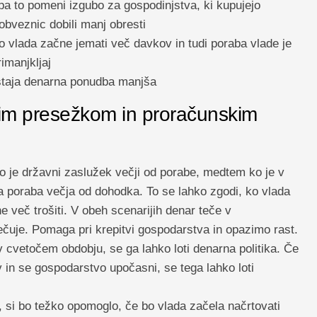
pa to pomeni izgubo za gospodinjstva, ki kupujejo
obveznic dobili manj obresti
 vlada začne jemati več davkov in tudi poraba vlade je
imanjkljaj
staja denarna ponudba manjša
im presežkom in proračunskim
o je državni zaslužek večji od porabe, medtem ko je v
 poraba večja od dohodka. To se lahko zgodi, ko vlada
e več trošiti. V obeh scenarijih denar teče v
uje. Pomaga pri krepitvi gospodarstva in opazimo rast.
 cvetočem obdobju, se ga lahko loti denarna politika. Če
 in se gospodarstvo upočasni, se tega lahko loti
, si bo težko opomoglo, če bo vlada začela načrtovati