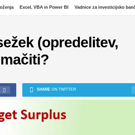
moženja
Excel, VBA in Power BI
Vadnice za investicijsko ban
ežek (opredelitev,
lmačiti?
SHARE
ON TWITTER