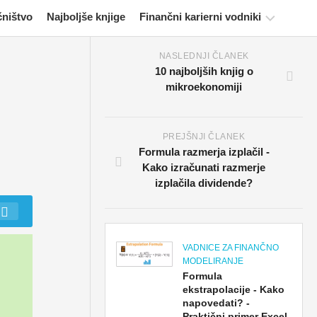
čništvo
Najboljše knjige
Finančni karierni vodniki
NASLEDNJI ČLANEK
Viri
10 najboljših knjig o
za
mikroekonomiji
potrjevanje
financ
Vadnice
PREJŠNJI ČLANEK
za
Formula razmerja izplačil -
finančno
Kako izračunati razmerje
modeliranje
izplačila dividende?
Polna
oblika
Vadnice
VADNICE ZA FINANČNO
za
MODELIRANJE
obvladovanje
Formula
ekstrapolacije - Kako
tveganj
napovedati? -
Praktični primer Excel