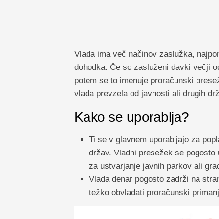
Vlada ima več načinov zaslužka, najpom
dohodka. Če so zasluženi davki večji od
potem se to imenuje proračunski preseže
vlada prevzela od javnosti ali drugih dr
Kako se uporablja?
Ti se v glavnem uporabljajo za poplač
držav. Vladni presežek se pogosto u
za ustvarjanje javnih parkov ali gra
Vlada denar pogosto zadrži na stra
težko obvladati proračunski primanjk