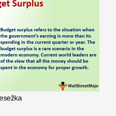
resežka