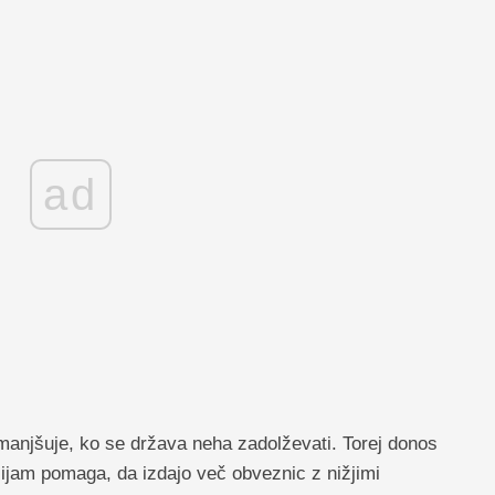
ad
anjšuje, ko se država neha zadolževati. Torej donos
ijam pomaga, da izdajo več obveznic z nižjimi