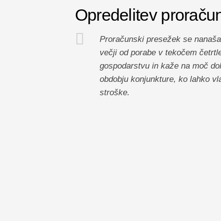
Opredelitev prorač
Proračunski presežek se nanaša n
večji od porabe v tekočem četrtle
gospodarstvu in kaže na moč do
obdobju konjunkture, ko lahko vl
stroške.