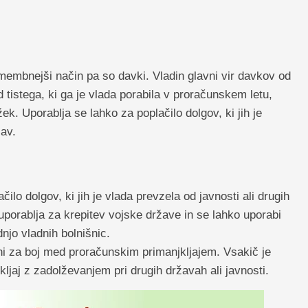
embnejši način pa so davki. Vladin glavni vir davkov od
 tistega, ki ga je vlada porabila v proračunskem letu,
k. Uporablja se lahko za poplačilo dolgov, ki jih je
žav.
ilo dolgov, ki jih je vlada prevzela od javnosti ali drugih
porablja za krepitev vojske države in se lahko uporabi
dnjo vladnih bolnišnic.
ni za boj med proračunskim primanjkljajem. Vsakič je
ljaj z zadolževanjem pri drugih državah ali javnosti.