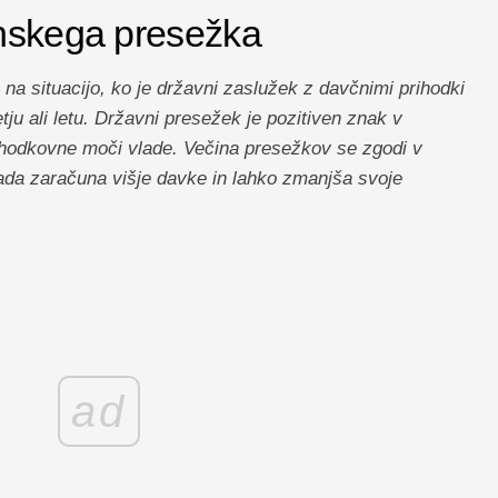
unskega presežka
a situacijo, ko je državni zaslužek z davčnimi prihodki
tju ali letu. Državni presežek je pozitiven znak v
hodkovne moči vlade. Večina presežkov se zgodi v
ada zaračuna višje davke in lahko zmanjša svoje
ad