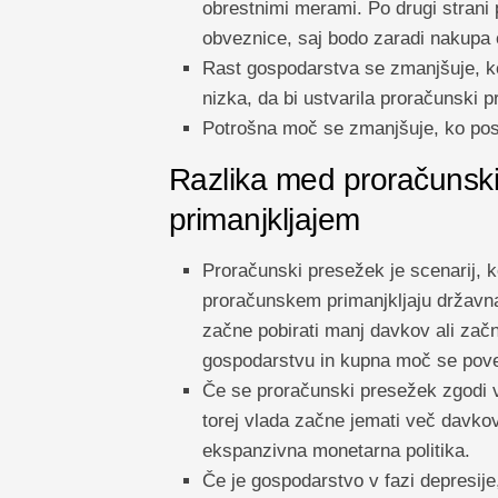
obrestnimi merami. Po drugi strani 
obveznice, saj bodo zaradi nakupa 
Rast gospodarstva se zmanjšuje, ko
nizka, da bi ustvarila proračunski pr
Potrošna moč se zmanjšuje, ko po
Razlika med proračunsk
primanjkljajem
Proračunski presežek je scenarij, k
proračunskem primanjkljaju državna
začne pobirati manj davkov ali začn
gospodarstvu in kupna moč se poveč
Če se proračunski presežek zgodi v
torej vlada začne jemati več davkov
ekspanzivna monetarna politika.
Če je gospodarstvo v fazi depresije