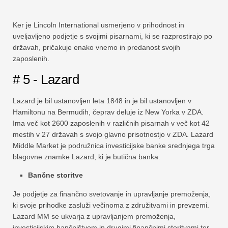
Ker je Lincoln International usmerjeno v prihodnost in
uveljavljeno podjetje s svojimi pisarnami, ki se razprostirajo po
državah, pričakuje enako vnemo in predanost svojih
zaposlenih.
# 5 - Lazard
Lazard je bil ustanovljen leta 1848 in je bil ustanovljen v
Hamiltonu na Bermudih, čeprav deluje iz New Yorka v ZDA.
Ima več kot 2600 zaposlenih v različnih pisarnah v več kot 42
mestih v 27 državah s svojo glavno prisotnostjo v ZDA. Lazard
Middle Market je podružnica investicijske banke srednjega trga
blagovne znamke Lazard, ki je butična banka.
Bančne storitve
Je podjetje za finančno svetovanje in upravljanje premoženja,
ki svoje prihodke zasluži večinoma z združitvami in prevzemi.
Lazard MM se ukvarja z upravljanjem premoženja,
investicijskim bančništvom in drugimi finančnimi storitvami ter