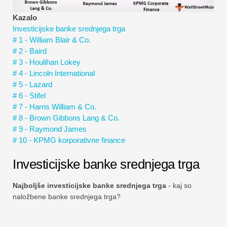
Vadnice za finančno modeliranje
Kazalo
Investicijske banke srednjega trga
Polna oblika
# 1 - William Blair & Co.
# 2 - Baird
Vadnice za obvladovanje tveganj
# 3 - Houlihan Lokey
# 4 - Lincoln International
# 5 - Lazard
# 6 - Stifel
# 7 - Harris William & Co.
# 8 - Brown Gibbons Lang & Co.
# 9 - Raymond James
# 10 - KPMG korporativne finance
Investicijske banke srednjega trga
Najboljše investicijske banke srednjega trga
- kaj so
naložbene banke srednjega trga?