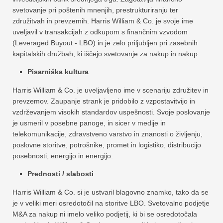
svetovanje pri poštenih mnenjih, prestrukturiranju ter
združitvah in prevzemih. Harris William & Co. je svoje ime
uveljavil v transakcijah z odkupom s finančnim vzvodom
(Leveraged Buyout - LBO) in je zelo priljubljen pri zasebnih
kapitalskih družbah, ki iščejo svetovanje za nakup in nakup.
Pisarniška kultura
Harris William & Co. je uveljavljeno ime v scenariju združitev in
prevzemov. Zaupanje strank je pridobilo z vzpostavitvijo in
vzdrževanjem visokih standardov uspešnosti. Svoje poslovanje
je usmeril v posebne panoge, in sicer v medije in
telekomunikacije, zdravstveno varstvo in znanosti o življenju,
poslovne storitve, potrošnike, promet in logistiko, distribucijo
posebnosti, energijo in energijo.
Prednosti / slabosti
Harris William & Co. si je ustvaril blagovno znamko, tako da se
je v veliki meri osredotočil na storitve LBO. Svetovalno podjetje
M&A za nakup ni imelo veliko podjetij, ki bi se osredotočala