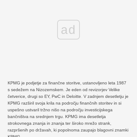
ad
KPMG je podjetje za finančne storitve, ustanovljeno leta 1987
s sedežem na Nizozemskem. Je eden od revizorjev Velike
četverice, drugi so EY, PwC in Deloitte. V zadnjem desetletju je
KPMG razširil svoja krila na področju finančnih storitev in si
uspešno ustvaril tržno nišo na področju investicijskega
bančništva na srednjem trgu. KPMG ima desetletja
strokovnega znanja in znanja ter široko mrežo strank,
razpršenih po državah, ki popolnoma zaupajo blagovni znamki
KPMG.