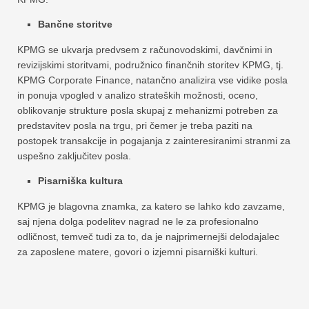
Bančne storitve
KPMG se ukvarja predvsem z računovodskimi, davčnimi in
revizijskimi storitvami, podružnico finančnih storitev KPMG, tj.
KPMG Corporate Finance, natančno analizira vse vidike posla
in ponuja vpogled v analizo strateških možnosti, oceno,
oblikovanje strukture posla skupaj z mehanizmi potreben za
predstavitev posla na trgu, pri čemer je treba paziti na
postopek transakcije in pogajanja z zainteresiranimi stranmi za
uspešno zaključitev posla.
Pisarniška kultura
KPMG je blagovna znamka, za katero se lahko kdo zavzame,
saj njena dolga podelitev nagrad ne le za profesionalno
odličnost, temveč tudi za to, da je najprimernejši delodajalec
za zaposlene matere, govori o izjemni pisarniški kulturi.