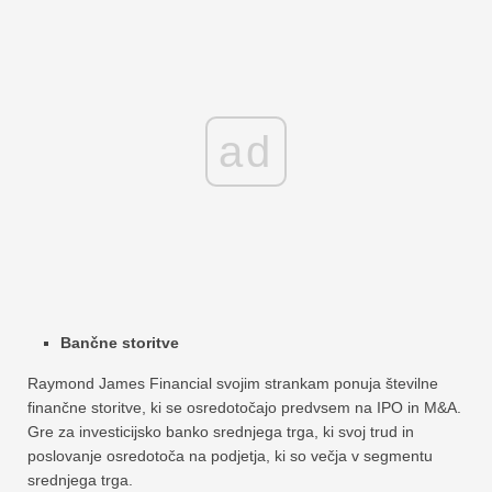
ad
Bančne storitve
Raymond James Financial svojim strankam ponuja številne
finančne storitve, ki se osredotočajo predvsem na IPO in M&A.
Gre za investicijsko banko srednjega trga, ki svoj trud in
poslovanje osredotoča na podjetja, ki so večja v segmentu
srednjega trga.