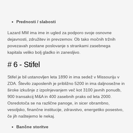
Prednosti / slabosti
Lazard MM ima ime in ugled za podporo svoje osnovne
dejavnosti, združitev in prevzemov. Ob tako močnih tržnih
povezavah postane poslovanje s strankami zasebnega
kapitala veliko bolj gladko in zanesljivo.
# 6 - Stifel
Stifel je bil ustanovljen leta 1890 in ima sedež v Missouriju v
ZDA. Število zaposlenih je približno 5200 in ima daljnosežne in
široke izkušnje z izpolnjevanjem več kot 3100 javnih ponudb,
900 transakcij M&A in 400 zasebnih praks od leta 2000.
Osredotoča se na različne panoge, in sicer obrambno,
vesoljsko, finančne institucije, zdravstvo, energetiko posestvo,
če jih naštejemo le nekaj.
Bančne storitve