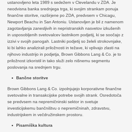
ustanovljeno leta 1989 s sedežem v Clevelandu v ZDA. Je
neodvisna banka srednjega trga, ki svojim strankam ponuja
finančne storitve, razširjene po ZDA, predvsem v Chicagu,
Newport Beachu in San Antoniu. Ustanovljen je bil z namenom
zagotavljanja zanesljivih in nepristranskih nasvetov izkušenih
in usposobljenih svetovalcev lastnikom podjetij, ki se soočajo z
izzivi v svojih panogah. Lastniki podjetij so želeli strokovnjake,
ki bi lahko analizirali priložnosti in težave, ki vplivajo zlasti na
njihovo industrijo in podjetja, Brown Gibbons Lang & Co. je to
priložnost izkoristil in tako služi zelo nišnemu segmentu
poslovanja na srednjem trgu.
Bančne storitve
Brown Gibbons Lang & Co. izpolnjujejo korporativne finančne
svetovalne in transakcijske potrebe svojih strank. Osredotoča
se predvsem na nepremičninski sektor in svetuje
investicijskemu bančništvu o nepremičninah, zdravstvu,
industrijskem in večdružinskem prostoru.
Pisarniška kultura