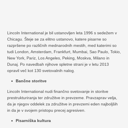
Lincoln International je bil ustanovljen leta 1996 s sedežem v
Chicagu. Šteje se za elitno ustanovo, katere pisarne so
razpršene po različnih mednarodnih mestih, med katerimi so
tudi London, Amsterdam, Frankfurt, Mumbai, Sao Paulo, Tokio,
New York, Pariz, Los Angeles, Peking, Moskva, Milano in
Dunaj. Po navedbah njihove spletne strani je v letu 2013
opravil več kot 130 svetovalnih nalog.
Bančne storitve
Lincoln International nudi finančno svetovanje in storitve
prestrukturiranja ter združitve in prevzeme. Pravzaprav velja,
da je njegov oddelek za združitve in prevzemi eden najboljših
in da je v svojem pristopu precej agresiven.
Pisarniška kultura