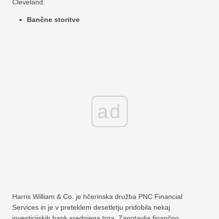
Cleveland.
Bančne storitve
ad
Harris William & Co. je hčerinska družba PNC Financial
Services in je v preteklem desetletju pridobila nekaj
investicijskih bank srednjega trga. Zagotavlja finančno