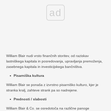
ad
William Blair nudi vrsto finančnih storitev, od raziskav
lastniškega kapitala in posredovanja, upravljanja premoženja,
zasebnega kapitala in investicijskega bančništva.
Pisarniška kultura
William Blair se ponaša z izvrstno pisarniško kulturo, kjer je
stranka kralj, zahteve strank pa so nadrejene.
Prednosti / slabosti
William Blair & Co. se osredotoča na različne panoge