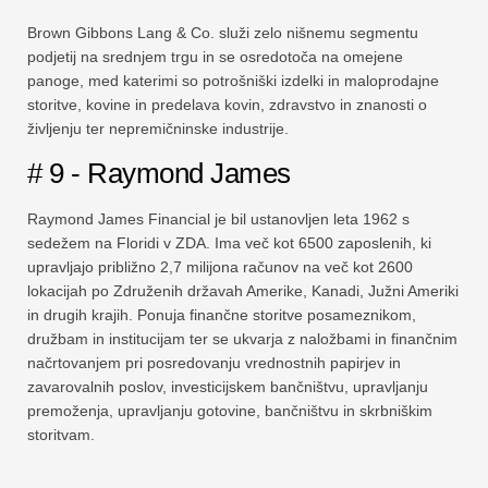
Brown Gibbons Lang & Co. služi zelo nišnemu segmentu
podjetij na srednjem trgu in se osredotoča na omejene
panoge, med katerimi so potrošniški izdelki in maloprodajne
storitve, kovine in predelava kovin, zdravstvo in znanosti o
življenju ter nepremičninske industrije.
# 9 - Raymond James
Raymond James Financial je bil ustanovljen leta 1962 s
sedežem na Floridi v ZDA. Ima več kot 6500 zaposlenih, ki
upravljajo približno 2,7 milijona računov na več kot 2600
lokacijah po Združenih državah Amerike, Kanadi, Južni Ameriki
in drugih krajih. Ponuja finančne storitve posameznikom,
družbam in institucijam ter se ukvarja z naložbami in finančnim
načrtovanjem pri posredovanju vrednostnih papirjev in
zavarovalnih poslov, investicijskem bančništvu, upravljanju
premoženja, upravljanju gotovine, bančništvu in skrbniškim
storitvam.