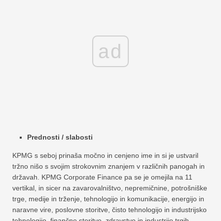
ad
Prednosti / slabosti
KPMG s seboj prinaša močno in cenjeno ime in si je ustvaril
tržno nišo s svojim strokovnim znanjem v različnih panogah in
državah. KPMG Corporate Finance pa se je omejila na 11
vertikal, in sicer na zavarovalništvo, nepremičnine, potrošniške
trge, medije in trženje, tehnologijo in komunikacije, energijo in
naravne vire, poslovne storitve, čisto tehnologijo in industrijsko
tehnologijo, finančne storitve, zdravstvo in industrijo trgih.