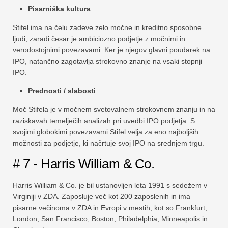
Pisarniška kultura
Stifel ima na čelu zadeve zelo močne in kreditno sposobne
ljudi, zaradi česar je ambiciozno podjetje z močnimi in
verodostojnimi povezavami. Ker je njegov glavni poudarek na
IPO, natančno zagotavlja strokovno znanje na vsaki stopnji
IPO.
Prednosti / slabosti
Moč Stifela je v močnem svetovalnem strokovnem znanju in na
raziskavah temelječih analizah pri uvedbi IPO podjetja. S
svojimi globokimi povezavami Stifel velja za eno najboljših
možnosti za podjetje, ki načrtuje svoj IPO na srednjem trgu.
# 7 - Harris William & Co.
Harris William & Co. je bil ustanovljen leta 1991 s sedežem v
Virginiji v ZDA. Zaposluje več kot 200 zaposlenih in ima
pisarne večinoma v ZDA in Evropi v mestih, kot so Frankfurt,
London, San Francisco, Boston, Philadelphia, Minneapolis in