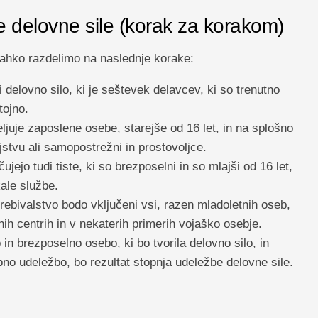
e delovne sile (korak za korakom)
lahko razdelimo na naslednje korake:
delovno silo, ki je seštevek delavcev, ki so trenutno
tojno.
ljuje zaposlene osebe, starejše od 16 let, in na splošno
njstvu ali samopostrežni in prostovoljce.
jejo tudi tiste, ki so brezposelni in so mlajši od 16 let,
kale službe.
bivalstvo bodo vključeni vsi, razen mladoletnih oseb,
lnih centrih in v nekaterih primerih vojaško osebje.
 brezposelno osebo, ki bo tvorila delovno silo, in
bno udeležbo, bo rezultat stopnja udeležbe delovne sile.