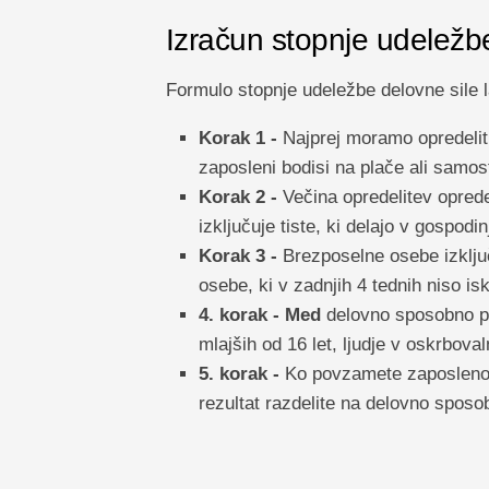
Izračun stopnje udeležb
Formulo stopnje udeležbe delovne sile 
Korak 1 -
Najprej moramo opredeliti 
zaposleni bodisi na plače ali samos
Korak 2 -
Večina opredelitev oprede
izključuje tiste, ki delajo v gospodi
Korak 3 -
Brezposelne osebe izključu
osebe, ki v zadnjih 4 tednih niso is
4. korak - Med
delovno sposobno pre
mlajših od 16 let, ljudje v oskrbova
5. korak -
Ko povzamete zaposleno in
rezultat razdelite na delovno sposo