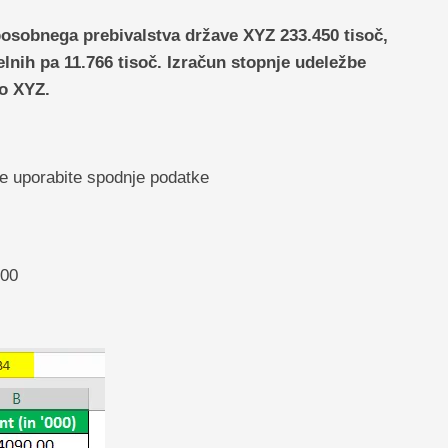
posobnega prebivalstva države XYZ 233.450 tisoč,
lnih pa 11.766 tisoč. Izračun stopnje udeležbe
vo XYZ.
le uporabite spodnje podatke
,00