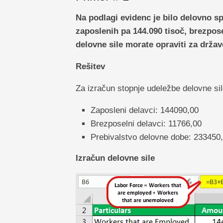
Na podlagi evidenc je bilo delovno s
zaposlenih pa 144.090 tisoč, brezpose
delovne sile morate opraviti za drža
Rešitev
Za izračun stopnje udeležbe delovne si
Zaposleni delavci: 144090,00
Brezposelni delavci: 11766,00
Prebivalstvo delovne dobe: 233450
Izračun delovne sile