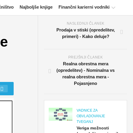
čništvo
Najboljše knjige
Finančni karierni vodniki
NASLEDNJI ČLANEK
Viri
Prodaja v stiski (opredelitev,
za
le
primeri) - Kako deluje?
potrjevanje
financ
Vadnice
PREJŠNJI ČLANEK
za
Realna obrestna mera
finančno
(opredelitev) - Nominalna vs
modeliranje
realna obrestna mera -
Pojasnjeno
Polna
oblika
Vadnice
za
VADNICE ZA
obvladovanje
OBVLADOVANJE
tveganj
TVEGANJ
Veriga možnosti