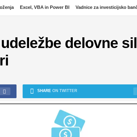
moženja
Excel, VBA in Power BI
Vadnice za investicijsko ban
udeležbe delovne si
ri
SHARE
ON TWITTER