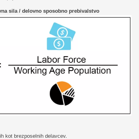
vna sila / delovno sposobno prebivalstvo
ih kot brezposelnih delavcev.