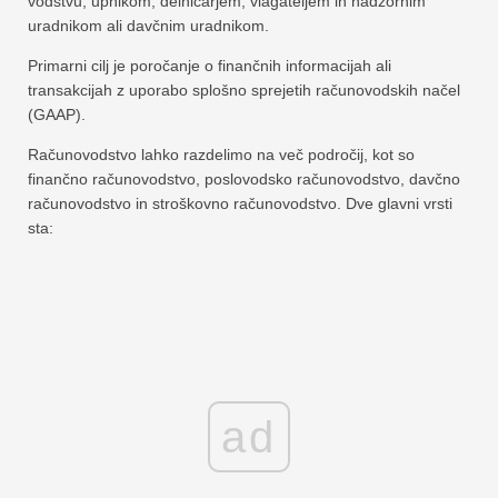
vodstvu, upnikom, delničarjem, vlagateljem in nadzornim
uradnikom ali davčnim uradnikom.
Primarni cilj je poročanje o finančnih informacijah ali
transakcijah z uporabo splošno sprejetih računovodskih načel
(GAAP).
Računovodstvo lahko razdelimo na več področij, kot so
finančno računovodstvo, poslovodsko računovodstvo, davčno
računovodstvo in stroškovno računovodstvo. Dve glavni vrsti
sta:
ad