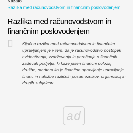
Kazalo
Vadnice za finančno modeliranje
Razlika med računovodstvom in finančnim poslovodenjem
Polna oblika
Razlika med računovodstvom in
finančnim poslovodenjem
Vadnice za obvladovanje tveganj
Ključna razlika med računovodstvom in finančnim
upravljanjem je v tem, da je računovodstvo postopek
evidentiranja, vzdrževanja in poročanja o finančnih
zadevah podjetja, ki kaže jasen finančni položaj
družbe, medtem ko je finančno upravljanje upravljanje
financ in naložbe različnih posameznikov, organizacij in
drugih subjektov.
ad