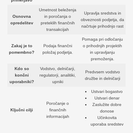
primerjavo
Umetnost beleženja
Upravlja sredstva in
Osnovna
in poročanja o
obveznosti podjetja, da
opredelitev
preteklih finančnih
načrtuje prihodnjo rast
transakcijah
Pomaga pri odločanju
Zakaj je to
Podaja finančni
o prihodnjih projektih
pomembno?
položaj podjetja.
in upravljanju
premoženja.
Kdo so
Vodstvo, delničarji,
Predvsem vodstvo
končni
regulatorji, analitiki,
družbe in delničarji
uporabniki?
upniki
Ustvari bogastvo
Ustvari denar
Poročanje o
Zaslužite dobre
Ključni cilji
finančnih
donose
informacijah
Učinkovita
uporaba sredstev