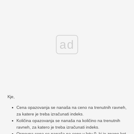
ad
Kje,
Cena opazovanja se nanaša na ceno na trenutnih ravneh,
za katere je treba izračunati indeks.
Količina opazovanja se nanaša na količino na trenutnih
ravneh, za katero je treba izračunati indeks.
Osnovna cena se nanaša na ceno v letu 0, ki je znano kot