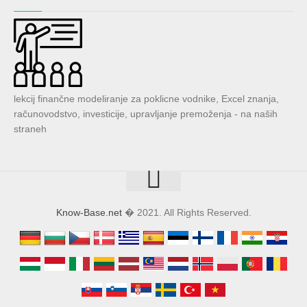
lekcij finančne modeliranje za poklicne vodnike, Excel znanja,
računovodstvo, investicije, upravljanje premoženja - na naših
straneh
Know-Base.net
� 2021. All Rights Reserved.