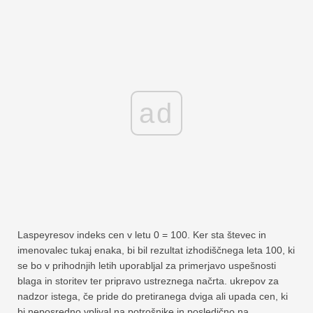
ad
Laspeyresov indeks cen v letu 0 = 100. Ker sta števec in
imenovalec tukaj enaka, bi bil rezultat izhodiščnega leta 100, ki
se bo v prihodnjih letih uporabljal za primerjavo uspešnosti
blaga in storitev ter pripravo ustreznega načrta. ukrepov za
nadzor istega, če pride do pretiranega dviga ali upada cen, ki
bi neposredno vplival na potrošnike in posledično na