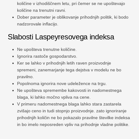
količine v izhodiščnem letu, pri čemer se ne upoštevajo
količine na trenutni ravni.
Dober parameter je oblikovanje prihodnjih politik, ki bodo
nadzorovale inflacijo.
Slabosti Laspeyresovega indeksa
Ne upošteva trenutne količine.
Ignorira rastoče gospodarstvo.
Ker se lahko v prihodnjih letih raven proizvodnje
spremeni, zanemarjanje tega dejstva v modelu ne bo
pravilno.
Popolnoma ignorira nove udeležence na trgu.
Ne upošteva spremembe kakovosti in nadomestnega
blaga, ki lahko močno vpliva na cene.
V primeru nadomestnega blaga lahko stara zastarela
zvišajo ceno in tudi stopnjo proizvodnje. zato ignoriranje
prihodnjih količin ne bo pokazalo pravilne številke indeksa
in bo imelo neposreden vpliv na prihodnje vladne politike.