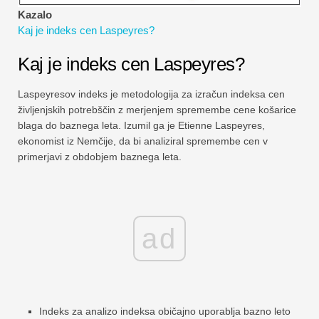
Vadnice za finančno modeliranje
Kazalo
Kaj je indeks cen Laspeyres?
Polna oblika
Kaj je indeks cen Laspeyres?
Vadnice za obvladovanje tveganj
Laspeyresov indeks je metodologija za izračun indeksa cen
življenjskih potrebščin z merjenjem spremembe cene košarice
blaga do baznega leta. Izumil ga je Etienne Laspeyres,
ekonomist iz Nemčije, da bi analiziral spremembe cen v
primerjavi z obdobjem baznega leta.
ad
Indeks za analizo indeksa običajno uporablja bazno leto