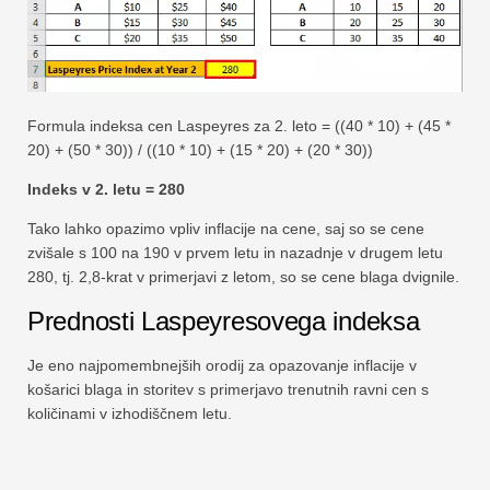
Formula indeksa cen Laspeyres za 2. leto = ((40 * 10) + (45 *
20) + (50 * 30)) / ((10 * 10) + (15 * 20) + (20 * 30))
Indeks v 2. letu = 280
Tako lahko opazimo vpliv inflacije na cene, saj so se cene
zvišale s 100 na 190 v prvem letu in nazadnje v drugem letu
280, tj. 2,8-krat v primerjavi z letom, so se cene blaga dvignile.
Prednosti Laspeyresovega indeksa
Je eno najpomembnejših orodij za opazovanje inflacije v
košarici blaga in storitev s primerjavo trenutnih ravni cen s
količinami v izhodiščnem letu.