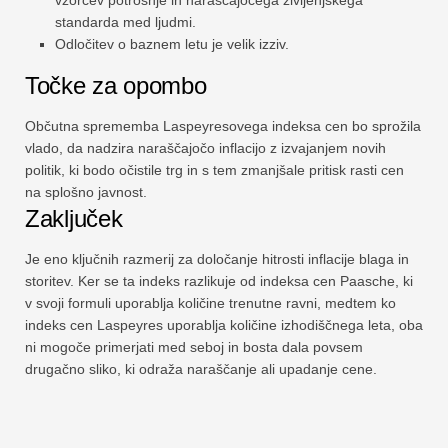
vzorcev potrošnje in naraščajočega življenjskega
standarda med ljudmi.
Odločitev o baznem letu je velik izziv.
Točke za opombo
Občutna sprememba Laspeyresovega indeksa cen bo sprožila
vlado, da nadzira naraščajočo inflacijo z izvajanjem novih
politik, ki bodo očistile trg in s tem zmanjšale pritisk rasti cen
na splošno javnost.
Zaključek
Je eno ključnih razmerij za določanje hitrosti inflacije blaga in
storitev. Ker se ta indeks razlikuje od indeksa cen Paasche, ki
v svoji formuli uporablja količine trenutne ravni, medtem ko
indeks cen Laspeyres uporablja količine izhodiščnega leta, oba
ni mogoče primerjati med seboj in bosta dala povsem
drugačno sliko, ki odraža naraščanje ali upadanje cene.