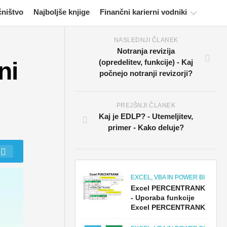
čništvo
Najboljše knjige
Finančni karierni vodniki
NASLEDNJI ČLANEK
Viri
Notranja revizija
za
ni
(opredelitev, funkcije) - Kaj
potrjevanje
počnejo notranji revizorji?
financ
Vadnice
za
PREJŠNJI ČLANEK
finančno
Kaj je EDLP? - Utemeljitev,
modeliranje
primer - Kako deluje?
Polna
oblika
Vadnice
EXCEL, VBA IN POWER BI
za
Excel PERCENTRANK
obvladovanje
- Uporaba funkcije
Excel PERCENTRANK
tveganj