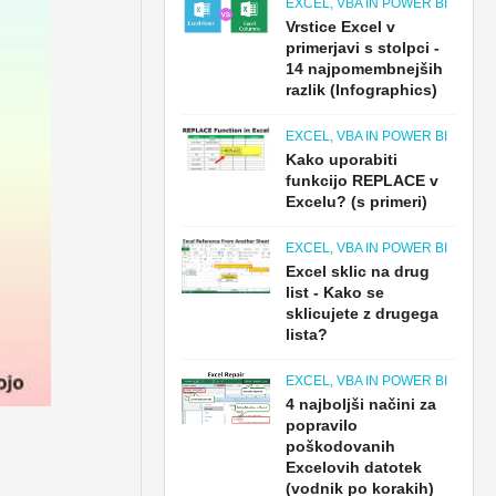
EXCEL, VBA IN POWER BI
Vrstice Excel v
primerjavi s stolpci -
14 najpomembnejših
razlik (Infographics)
EXCEL, VBA IN POWER BI
Kako uporabiti
funkcijo REPLACE v
Excelu? (s primeri)
EXCEL, VBA IN POWER BI
Excel sklic na drug
list - Kako se
sklicujete z drugega
lista?
EXCEL, VBA IN POWER BI
4 najboljši načini za
popravilo
poškodovanih
Excelovih datotek
(vodnik po korakih)