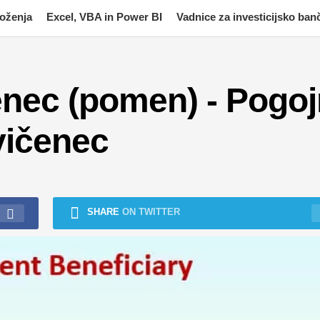
moženja
Excel, VBA in Power BI
Vadnice za investicijsko ban
enec (pomen) - Pogoj
vičenec
SHARE
ON TWITTER