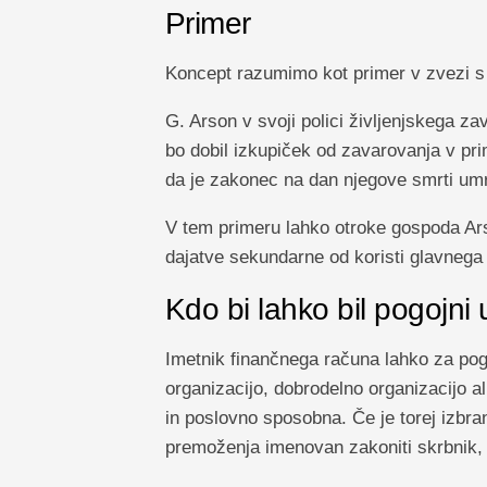
Primer
Koncept razumimo kot primer v zvezi s
G. Arson v svoji polici življenjskega za
bo dobil izkupiček od zavarovanja v pri
da je zakonec na dan njegove smrti umr
V tem primeru lahko otroke gospoda Ar
dajatve sekundarne od koristi glavnega
Kdo bi lahko bil pogojni
Imetnik finančnega računa lahko za po
organizacijo, dobrodelno organizacijo a
in poslovno sposobna. Če je torej izbran
premoženja imenovan zakoniti skrbnik, d