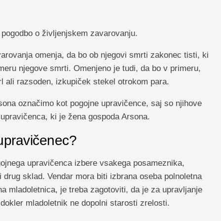
 pogodbo o življenjskem zavarovanju.
varovanja omenja, da bo ob njegovi smrti zakonec tisti, ki
meru njegove smrti. Omenjeno je tudi, da bo v primeru,
l ali razsoden, izkupiček stekel otrokom para.
sona označimo kot pogojne upravičence, saj so njihove
 upravičenca, ki je žena gospoda Arsona.
 upravičenec?
gojnega upravičenca izbere vsakega posameznika,
li drug sklad. Vendar mora biti izbrana oseba polnoletna
a mladoletnica, je treba zagotoviti, da je za upravljanje
okler mladoletnik ne dopolni starosti zrelosti.