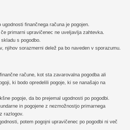
 ugodnosti finančnega računa je pogojen.
, če primarni upravičenec ne uveljavlja zahtevka.
 skladu s pogodbo.
ev, njihov sorazmerni delež pa bo naveden v sporazumu.
finančne račune, kot sta zavarovalna pogodba ali
goji, ki bodo opredelili pogoje, ki se nanašajo na
kšne pogoje, da bo prejemal ugodnosti po pogodbi.
kundarne in pogojene z nezmožnostjo primarnega
z razlogov.
odnosti, potem pogojni upravičenec po pogodbi ni več