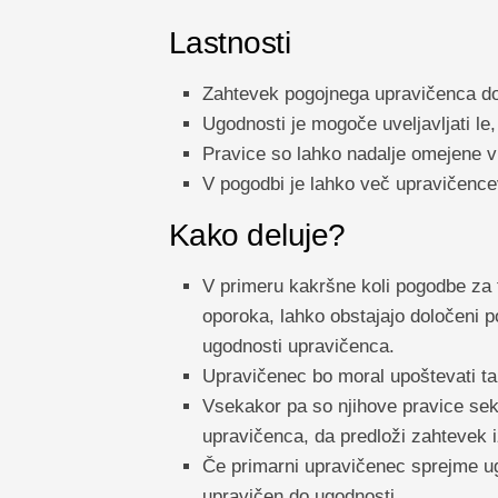
Lastnosti
Zahtevek pogojnega upravičenca do
Ugodnosti je mogoče uveljavljati le
Pravice so lahko nadalje omejene v
V pogodbi je lahko več upravičenc
Kako deluje?
V primeru kakršne koli pogodbe za 
oporoka, lahko obstajajo določeni po
ugodnosti upravičenca.
Upravičenec bo moral upoštevati ta
Vsekakor pa so njihove pravice se
upravičenca, da predloži zahtevek i
Če primarni upravičenec sprejme ug
upravičen do ugodnosti.