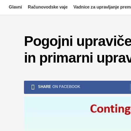
Skip
Glavni
Računovodske vaje
Vadnice za upravljanje pre
to
content
Pogojni upravič
in primarni upra
SHARE
ON FACEBOOK