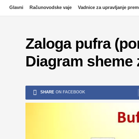
Skip
Glavni
Računovodske vaje
Vadnice za upravljanje pre
to
content
Zaloga pufra (po
Diagram sheme z
SHARE
ON FACEBOOK