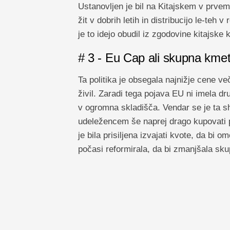
Ustanovljen je bil na Kitajskem v prve
žit v dobrih letih in distribucijo le-teh
je to idejo obudil iz zgodovine kitajske k
# 3 - Eu Cap ali skupna kmeti
Ta politika je obsegala najnižje cene ve
živil. Zaradi tega pojava EU ni imela d
v ogromna skladišča. Vendar se je ta s
udeležencem še naprej drago kupovati 
je bila prisiljena izvajati kvote, da bi 
počasi reformirala, da bi zmanjšala skup