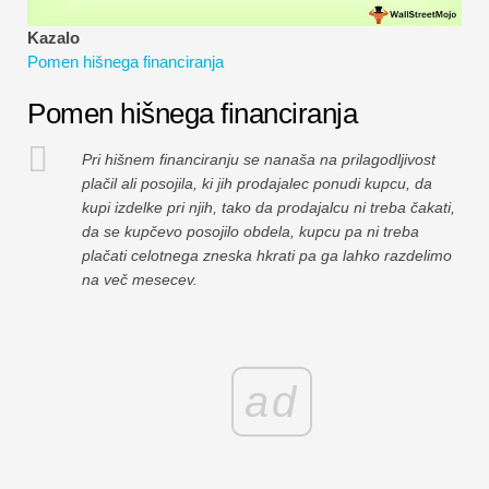
Vadnice za finančno modeliranje
Kazalo
Pomen hišnega financiranja
Polna oblika
Pomen hišnega financiranja
Vadnice za obvladovanje tveganj
Pri hišnem financiranju se nanaša na prilagodljivost
plačil ali posojila, ki jih prodajalec ponudi kupcu, da
kupi izdelke pri njih, tako da prodajalcu ni treba čakati,
da se kupčevo posojilo obdela, kupcu pa ni treba
plačati celotnega zneska hkrati pa ga lahko razdelimo
na več mesecev.
ad