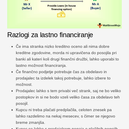
Razlogi za lastno financiranje
Če ima stranka nizko kreditno oceno ali nima dobre
kreditne zgodovine, morda ni upravičena do posojila pri
banki ali kateri koli drugi finančni družbi, lahko uporabi to
lastno možnost financiranja.
Če finančno podjetje potrebuje čas za obdelavo in
prodajalec ta izdelek takoj potrebuje, lahko izbere to
možnost.
Prodajalec lahko s tem privabi več strank, saj ne bo veliko
postopkov in si ne bodo vzeli veliko časa za obdelavo teh
posojil.
Kupcu ni treba plačati predplačila, celoten znesek pa
lahko razdelimo na nekaj mesecev, s čimer se njegovo
breme zmanjša.
Kupec se lahko s prodajalcem pogaja o plačilnih pogojih,