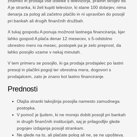
znamko in prodaja vse izdelke s televizorja, pralnih strojev itd.
A je stranka, ki želi kupiti televizor, ki stane 100 dolarjev, nima
denarja za polog ali začetno plačilo in ni upravičen do posojil
pri bankah ali drugih finančnih družbah.
X tukaj gospodu A ponuja možnost lastnega financiranja, kjer
lahko gospod A plača denar 12 mesecev, s 5-odstotno
obrestno mero na mesec, postopek pa je zelo preprost, da
lahko posojilo vzame v nekaj minutah.
V tem primeru se posojilo, ki ga prodaja prodajalec po lastni
presoji in plačilni pogoji ter obrestna mera, dogovori s
prodajalcem, zato je znano kot lastno financiranje.
Prednosti
Olajša stranki takojšnja posojila namesto zamudnega
postopka.
V pomoč je ljudem, ki ne morejo dobiti posojil pri bankah
in drugih finančnih institucijah, saj je prilagodljiv glede
pogojev izdajanja posojil strankam.
Ne glede na to, ali plačate polog ali ne, se ne upošteva.