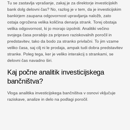
Tu se zastavlja vprašanje, zakaj je za direktorje investicijskih
bank dolg delovni čas? No, razlog je v tem, da je investicijskim
bankirjem zaupana odgovornost upravljanja naložb, zato
ostaja ogrožena velika količina denarja strank. Torej obstaja
velika odgovornost, ki jo morajo izpolniti. Analitiki večino
svojega časa porabijo za pripravo raziskovalnih poročil in
predstavitev, tako da bodo za stranko privlačni. To jim vzame
veliko časa, saj cilj ni le prodaja, ampak tudi dobra predstavitev
stranke. Poleg tega, ker je veliko interakcij s strankami, se
delovni čas navadno širi.
Kaj počne analitik investicijskega
bančništva?
Vloga analitika investicijskega bančništva v osnovi vključuje
raziskave, analize in delo na podlagi poročil.