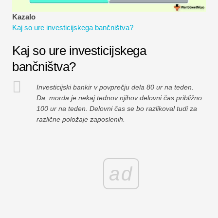
Vadnice za finančno modeliranje
Kazalo
Kaj so ure investicijskega bančništva?
Polna oblika
Kaj so ure investicijskega
Vadnice za obvladovanje tveganj
bančništva?
Investicijski bankir v povprečju dela 80 ur na teden.
Da, morda je nekaj tednov njihov delovni čas približno
100 ur na teden. Delovni čas se bo razlikoval tudi za
različne položaje zaposlenih.
ad