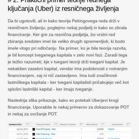
ključanja (Uber) iz resničnega življenja
Da bi ugotovili, ali in kako teorija Pekingovega reda drži v
resničnem življenju; poglejmo nekaj podjetij in kako so zbrala
financiranje. Ker gre za resnična podjetja, bo vrstni red
zbiranja sredstev imel še veliko drugih spremenljivk, ki bodo
imele vlogo pri odločanju. Na primer, ko je bila teorija razvita,
je bil koncept tveganega kapitala v zelo novi fazi. Zaradi tega
je težko razumeti, kje v tvegani teoriji drži tvegani kapital. Je
nekakšen zasebni kapital, vendar ima podobnosti z notranjim
financiranjem, saj ni nič zastavljeno. Ima tudi značilnosti
lastniškega kapitala - ker tvegani kapitalisti pričakujejo več kot
splošni lastniški kapital - ker imajo tveganje.
Naslednja slika prikazuje, kako so potekali Uberjevi krogi
financiranja. Uporabite le nekaj primerov za dokazovanje POT
in nekaj za ovržanje POT.