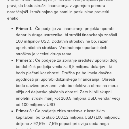
pravi, da bodo stroški financiranja v zgornjem primeru
naraščajoči. Izračunajmo ga sami in poskusimo preveriti
enako.
Primer 1
: Če podjetje za financiranje projekta uporabi
denar in druge ustreznike, bi stroški financiranja znašali
100 milijonov USD. Dodatnih stroškov ne bo, razen
oportunitetnih stroškov. Vrednotenje oportunitetnih
stroškov je v celoti druga tema.
Primer 2
: Če podjetje za zbiranje sredstev uporabi dolg,
bo dobiček podjetja vrnilo za 8,5 milijona dolarjev - ki
bodo plačani kot obresti. Družba pa bo imela davčne
ugodnosti pri uporabi dolžniškega financiranja. Obresti
bodo davčno priznane, zato bo efektivna obrestna mera
nižja od dejansko plačanih obresti. Zato bi bili skupni
enoletni stroški manj kot 108,5 milijona USD, vendar večji
od 100 milijonov USD.
Primer 3
: Če podjetje zbira sredstva z lastniškim
kapitalom, bo to stalo 108,12 milijona USD (100 milijonov,
deljeno z 92,5% - 7,5% popust pri dvigu dodatnega