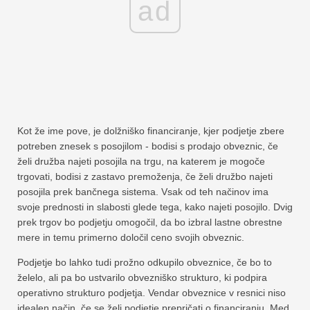
ad
Kot že ime pove, je dolžniško financiranje, kjer podjetje zbere
potreben znesek s posojilom - bodisi s prodajo obveznic, če
želi družba najeti posojila na trgu, na katerem je mogoče
trgovati, bodisi z zastavo premoženja, če želi družbo najeti
posojila prek bančnega sistema. Vsak od teh načinov ima
svoje prednosti in slabosti glede tega, kako najeti posojilo. Dvig
prek trgov bo podjetju omogočil, da bo izbral lastne obrestne
mere in temu primerno določil ceno svojih obveznic.
Podjetje bo lahko tudi prožno odkupilo obveznice, če bo to
želelo, ali pa bo ustvarilo obvezniško strukturo, ki podpira
operativno strukturo podjetja. Vendar obveznice v resnici niso
idealen način, če se želi podjetje prepričati o financiranju. Med