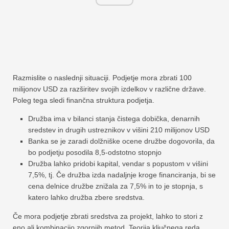
Razmislite o naslednji situaciji. Podjetje mora zbrati 100
milijonov USD za razširitev svojih izdelkov v različne države.
Poleg tega sledi finančna struktura podjetja.
Družba ima v bilanci stanja čistega dobička, denarnih
sredstev in drugih ustreznikov v višini 210 milijonov USD
Banka se je zaradi dolžniške ocene družbe dogovorila, da
bo podjetju posodila 8,5-odstotno stopnjo
Družba lahko pridobi kapital, vendar s popustom v višini
7,5%, tj. Če družba izda nadaljnje kroge financiranja, bi se
cena delnice družbe znižala za 7,5% in to je stopnja, s
katero lahko družba zbere sredstva.
Če mora podjetje zbrati sredstva za projekt, lahko to stori z
eno ali kombinacijo zgornjih metod. Teorija ključnega reda