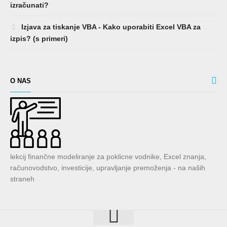
izračunati?
Izjava za tiskanje VBA - Kako uporabiti Excel VBA za
izpis? (s primeri)
O NAS
lekcij finančne modeliranje za poklicne vodnike, Excel znanja,
računovodstvo, investicije, upravljanje premoženja - na naših
straneh