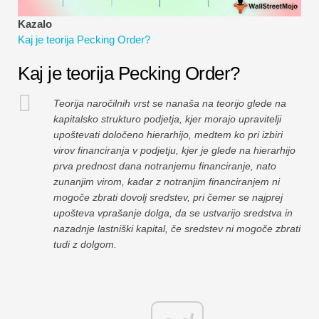
Vadnice za finančno modeliranje
Kazalo
Kaj je teorija Pecking Order?
Polna oblika
Kaj je teorija Pecking Order?
Vadnice za obvladovanje tveganj
Teorija naročilnih vrst se nanaša na teorijo glede na
kapitalsko strukturo podjetja, kjer morajo upravitelji
upoštevati določeno hierarhijo, medtem ko pri izbiri
virov financiranja v podjetju, kjer je glede na hierarhijo
prva prednost dana notranjemu financiranje, nato
zunanjim virom, kadar z notranjim financiranjem ni
mogoče zbrati dovolj sredstev, pri čemer se najprej
upošteva vprašanje dolga, da se ustvarijo sredstva in
nazadnje lastniški kapital, če sredstev ni mogoče zbrati
tudi z dolgom.