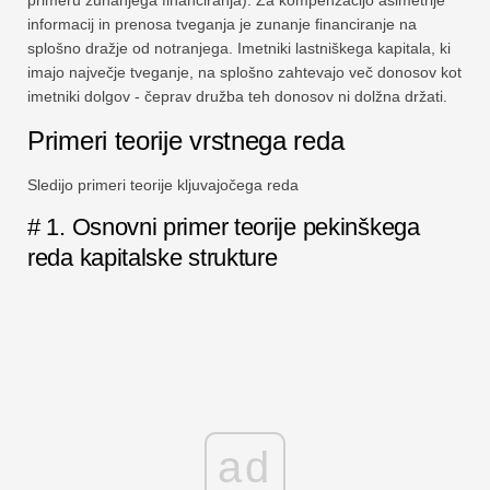
primeru zunanjega financiranja). Za kompenzacijo asimetrije
informacij in prenosa tveganja je zunanje financiranje na
splošno dražje od notranjega. Imetniki lastniškega kapitala, ki
imajo največje tveganje, na splošno zahtevajo več donosov kot
imetniki dolgov - čeprav družba teh donosov ni dolžna držati.
Primeri teorije vrstnega reda
Sledijo primeri teorije kljuvajočega reda
# 1. Osnovni primer teorije pekinškega
reda kapitalske strukture
ad