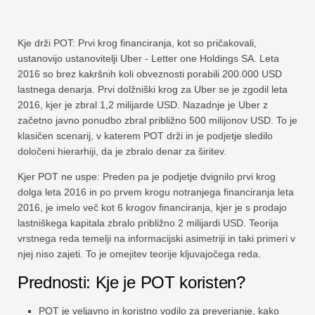
Kje drži POT: Prvi krog financiranja, kot so pričakovali,
ustanovijo ustanovitelji Uber - Letter one Holdings SA. Leta
2016 so brez kakršnih koli obveznosti porabili 200.000 USD
lastnega denarja. Prvi dolžniški krog za Uber se je zgodil leta
2016, kjer je zbral 1,2 milijarde USD. Nazadnje je Uber z
začetno javno ponudbo zbral približno 500 milijonov USD. To je
klasičen scenarij, v katerem POT drži in je podjetje sledilo
določeni hierarhiji, da je zbralo denar za širitev.
Kjer POT ne uspe: Preden pa je podjetje dvignilo prvi krog
dolga leta 2016 in po prvem krogu notranjega financiranja leta
2016, je imelo več kot 6 krogov financiranja, kjer je s prodajo
lastniškega kapitala zbralo približno 2 milijardi USD. Teorija
vrstnega reda temelji na informacijski asimetriji in taki primeri v
njej niso zajeti. To je omejitev teorije kljuvajočega reda.
Prednosti: Kje je POT koristen?
POT je veljavno in koristno vodilo za preverjanje, kako