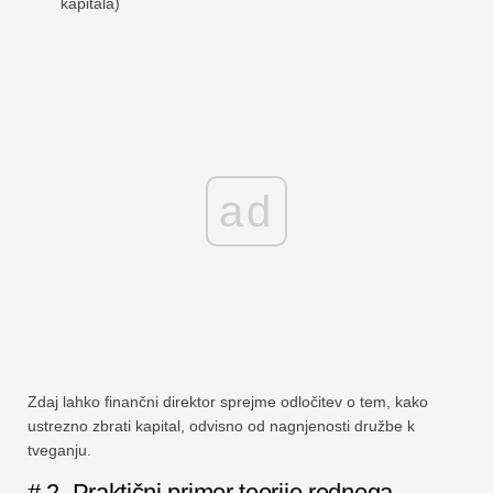
kapitala)
ad
Zdaj lahko finančni direktor sprejme odločitev o tem, kako
ustrezno zbrati kapital, odvisno od nagnjenosti družbe k
tveganju.
# 2. Praktični primer teorije rednega