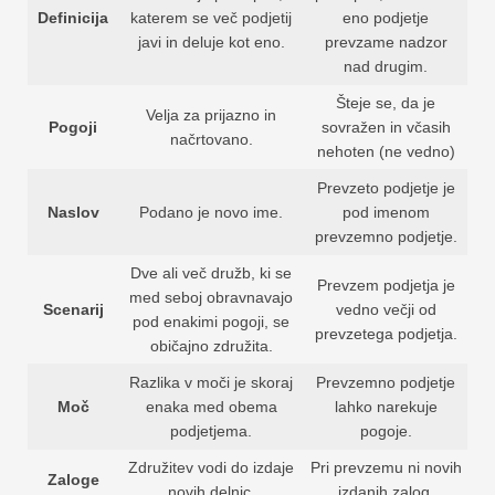
Definicija
katerem se več podjetij
eno podjetje
javi in ​​deluje kot eno.
prevzame nadzor
nad drugim.
Šteje se, da je
Velja za prijazno in
Pogoji
sovražen in včasih
načrtovano.
nehoten (ne vedno)
Prevzeto podjetje je
Naslov
Podano je novo ime.
pod imenom
prevzemno podjetje.
Dve ali več družb, ki se
Prevzem podjetja je
med seboj obravnavajo
Scenarij
vedno večji od
pod enakimi pogoji, se
prevzetega podjetja.
običajno združita.
Razlika v moči je skoraj
Prevzemno podjetje
Moč
enaka med obema
lahko narekuje
podjetjema.
pogoje.
Združitev vodi do izdaje
Pri prevzemu ni novih
Zaloge
novih delnic.
izdanih zalog.