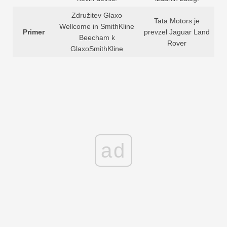
Združitev Glaxo
Tata Motors je
Wellcome in SmithKline
Primer
prevzel Jaguar Land
Beecham k
Rover
GlaxoSmithKline
ad