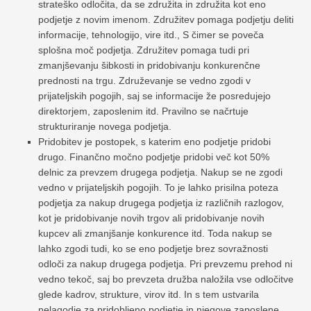
strateško odločita, da se združita in združita kot eno
podjetje z novim imenom. Združitev pomaga podjetju deliti
informacije, tehnologijo, vire itd., S čimer se poveča
splošna moč podjetja. Združitev pomaga tudi pri
zmanjševanju šibkosti in pridobivanju konkurenčne
prednosti na trgu. Združevanje se vedno zgodi v
prijateljskih pogojih, saj se informacije že posredujejo
direktorjem, zaposlenim itd. Pravilno se načrtuje
strukturiranje novega podjetja.
Pridobitev je postopek, s katerim eno podjetje pridobi
drugo. Finančno močno podjetje pridobi več kot 50%
delnic za prevzem drugega podjetja. Nakup se ne zgodi
vedno v prijateljskih pogojih. To je lahko prisilna poteza
podjetja za nakup drugega podjetja iz različnih razlogov,
kot je pridobivanje novih trgov ali pridobivanje novih
kupcev ali zmanjšanje konkurence itd. Toda nakup se
lahko zgodi tudi, ko se eno podjetje brez sovražnosti
odloči za nakup drugega podjetja. Pri prevzemu prehod ni
vedno tekoč, saj bo prevzeta družba naložila vse odločitve
glede kadrov, strukture, virov itd. In s tem ustvarila
nelagodje za pridobljeno podjetje in njegove zaposlene.