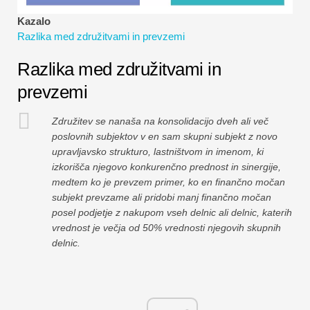
Vadnice za finančno modeliranje
Kazalo
Razlika med združitvami in prevzemi
Polna oblika
Razlika med združitvami in
Vadnice za obvladovanje tveganj
prevzemi
Združitev se nanaša na konsolidacijo dveh ali več
poslovnih subjektov v en sam skupni subjekt z novo
upravljavsko strukturo, lastništvom in imenom, ki
izkorišča njegovo konkurenčno prednost in sinergije,
medtem ko je prevzem primer, ko en finančno močan
subjekt prevzame ali pridobi manj finančno močan
posel podjetje z nakupom vseh delnic ali delnic, katerih
vrednost je večja od 50% vrednosti njegovih skupnih
delnic.