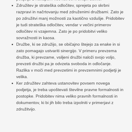
Združitev je strateška odločitev, sprejeta po skrbni
razpravi in ​​načrtovanju med združenimi družbami. Zato je
po združitvi manj možnosti za kaotično vzdušje. Pridobitev
je tudi strateška odločitev, vendar v večini primerov
odločitev ni vzajemna. Zato je po pridobitvi veliko
sovražnosti in kaosa.
Družbe, ki se združijo, se običajno štejejo za enake in si
zato pomagajo ustvariti sinergijo. V primeru prevzema
družba, ki prevzame, vsiljeni družbi naloži svojo voljo,
prevzeti družbi pa je odvzeta svoboda in odločanje.
Razlika v moči med prevzetimi in prevzemnimi podjetji je
velika.
Ker združitev zahteva ustanovitev povsem novega
podjetja, je treba upoštevati številne pravne formalnosti in
postopke. Pridobitev nima veliko pravnih formalnosti in
dokumentov, ki bi jih bilo treba izpolniti v primerjavi z
združitvijo.