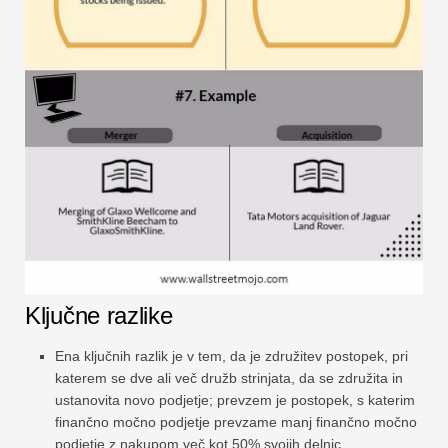
Ključne razlike
Ena ključnih razlik je v tem, da je združitev postopek, pri
katerem se dve ali več družb strinjata, da se združita in
ustanovita novo podjetje; prevzem je postopek, s katerim
finančno močno podjetje prevzame manj finančno močno
podjetje z nakupom več kot 50% svojih delnic.